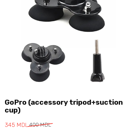
GoPro (accessory tripod+suction
cup)
345
MDL
400
MDL