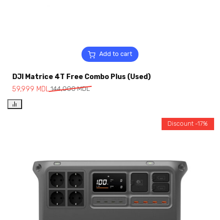
Add to cart
DJI Matrice 4T Free Combo Plus (Used)
59,999
MDL
144,000
MDL
Discount -17%