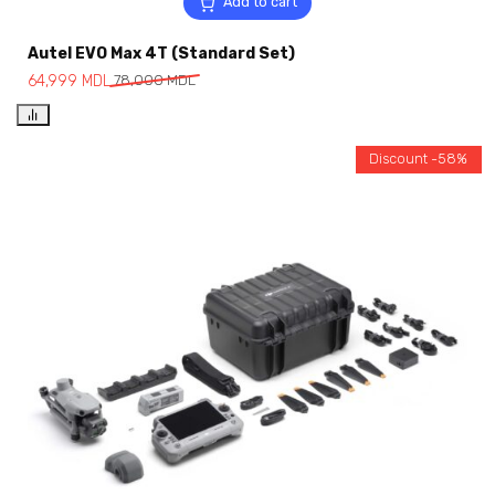
Add to cart
Autel EVO Max 4T (Standard Set)
64,999
MDL
78,000
MDL
Discount -58%