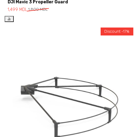
DJI Mavic 3 Propeller Guard
1,499
MDL
1,800
MDL
Discount -17%