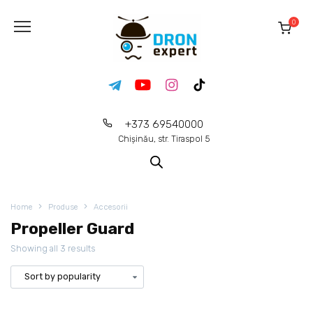
0
+373 69540000
Chișinău, str. Tiraspol 5
Home
Produse
Accesorii
Propeller Guard
Showing all 3 results