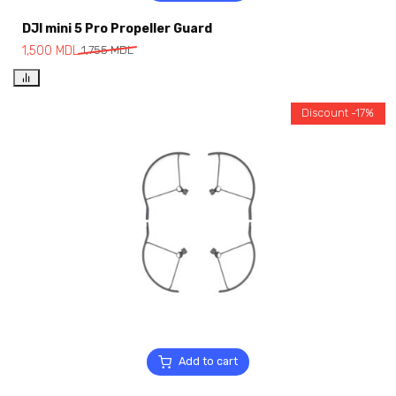
DJI mini 5 Pro Propeller Guard
1,500
MDL
1,755
MDL
Discount -17%
Add to cart