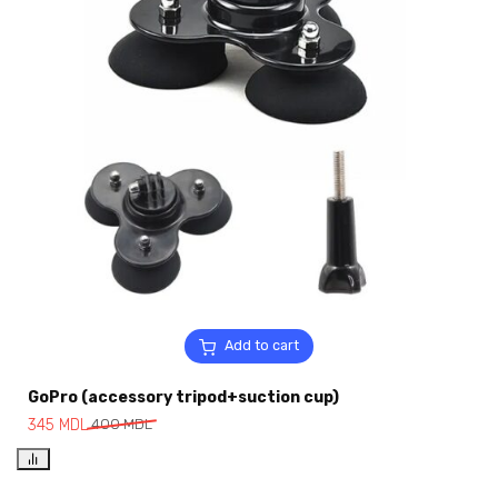
Add to cart
GoPro (accessory tripod+suction cup)
345
MDL
400
MDL