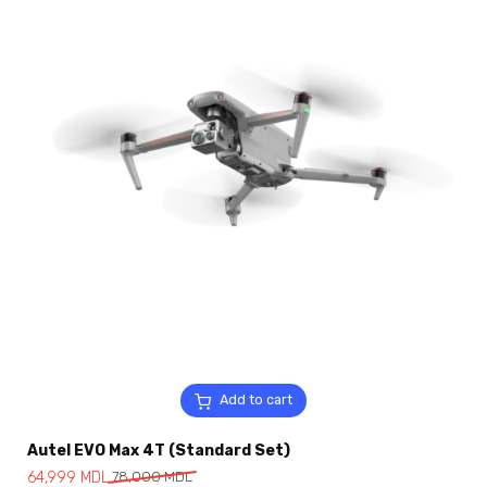
Add to cart
Autel EVO Max 4T (Standard Set)
64,999
MDL
78,000
MDL