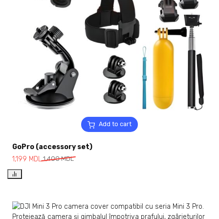
Add to cart
GoPro (accessory set)
1,199
MDL
1,400
MDL