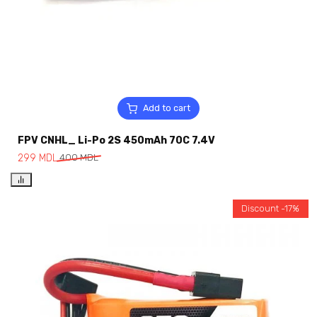
Add to cart
FPV CNHL_ Li-Po 2S 450mAh 70C 7.4V
299
MDL
400
MDL
Discount -17%