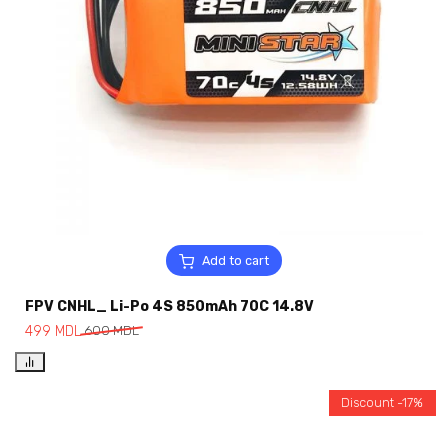
Add to cart
FPV CNHL_ Li-Po 4S 850mAh 70C 14.8V
499
MDL
600
MDL
Discount -17%