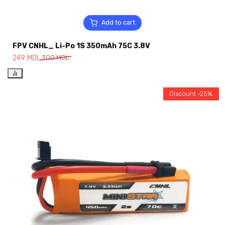
Add to cart
FPV CNHL_ Li-Po 1S 350mAh 75C 3.8V
249
MDL
300
MDL
Discount -25%