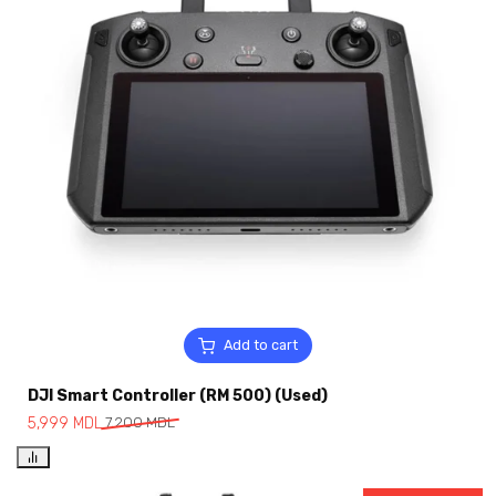
Add to cart
DJI Smart Controller (RM 500) (Used)
5,999
MDL
7,200
MDL