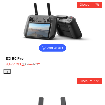
Discount -17%
Add to cart
DJI RC Pro
8,499
MDL
10,200
MDL
Discount -17%