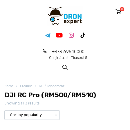
0
+373 69540000
Chișinău, str. Tiraspol 5
Home
Produse
RC / Telecomenzi
DJI RC Pro (RM500/RM510)
Showing all 3 results