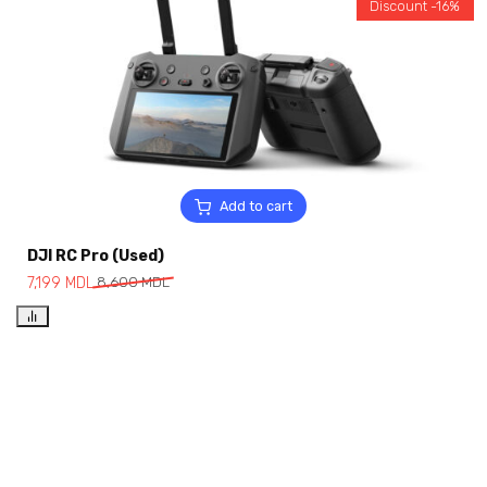
Discount -16%
Add to cart
DJI RC Pro (Used)
7,199
MDL
8,600
MDL