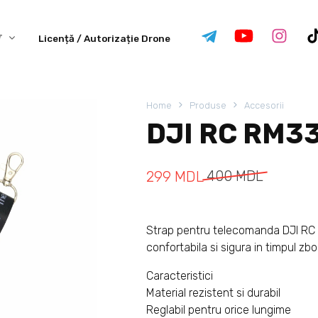
Licență / Autorizație Drone
Home
Produse
Accesorii
DJI RC RM33
299
MDL
400
MDL
Strap pentru telecomanda DJI RC 
confortabila si sigura in timpul zbo
Caracteristici
Material rezistent si durabil
Reglabil pentru orice lungime