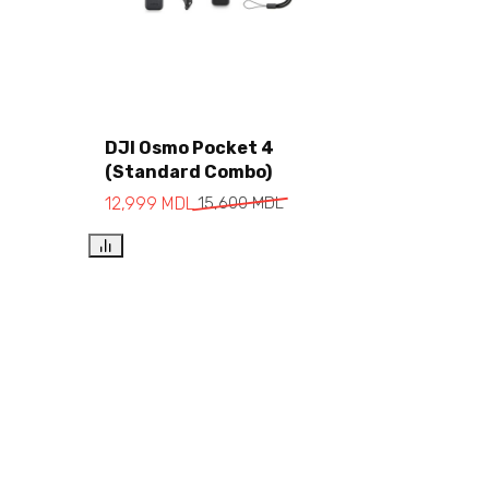
DJI Osmo Pocket 4
(Standard Combo)
Add to cart
12,999
MDL
15,600
MDL