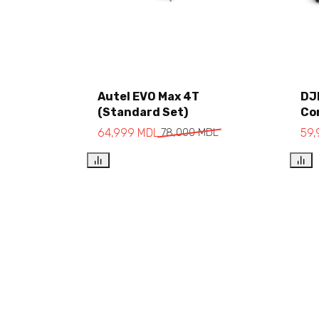
Autel EVO Max 4T
DJI
Add to cart
(Standard Set)
Co
64,999
MDL
78,000
MDL
59