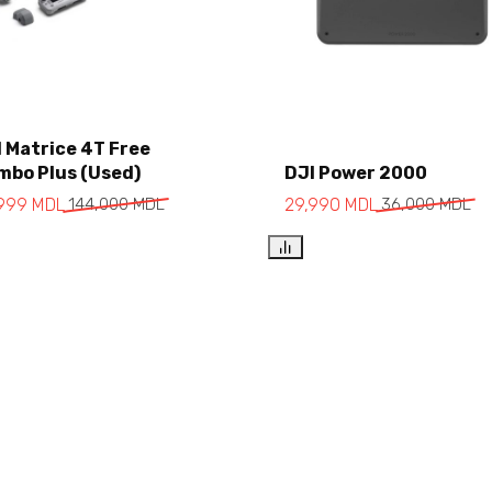
 Matrice 4T Free
Add to cart
Add to cart
mbo Plus (Used)
DJI Power 2000
,999
MDL
144,000
MDL
29,990
MDL
36,000
MDL