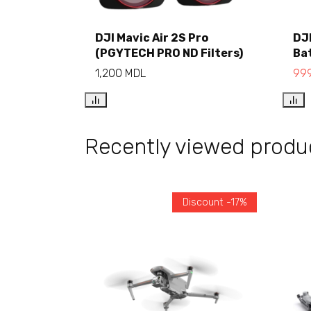
DJI Mavic Air 2S Pro
DJI
(PGYTECH PRO ND Filters)
Ba
Add to cart
1,200
MDL
99
Recently viewed produ
Discount -17%