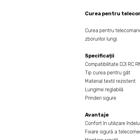
Curea pentru teleco
Curea pentru telecoma
zborurilor lungi.
Specificații
Compatibilitate DJI RC 
Tip curea pentru gât
Material textil rezistent
Lungime reglabilă
Prinderi sigure
Avantaje
Confort în utilizare înde
Fixare sigură a telecomen