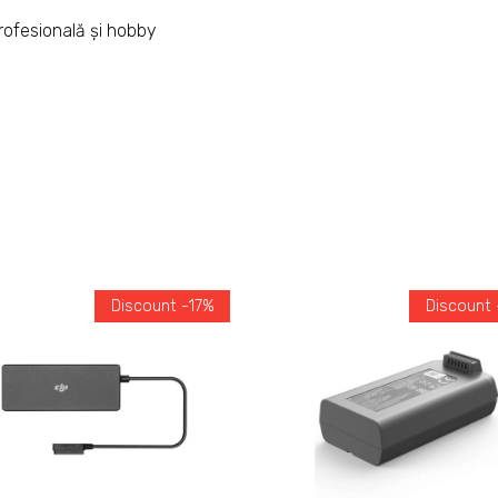
profesională și hobby
Discount -17%
Discount