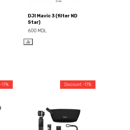
DJI Mavic 3 (filter ND
Star)
Add to cart
600
MDL
 -17%
Discount -17%