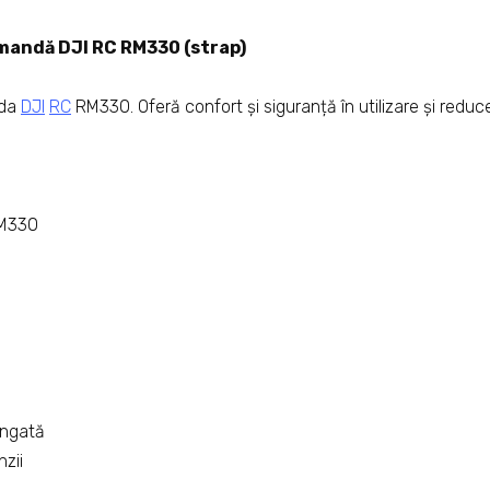
mandă DJI RC RM330 (strap)
nda
DJI
RC
RM330. Oferă confort și siguranță în utilizare și reduc
RM330
lungată
zii