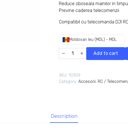
Reduce oboseala mainilor in timpul u
Previne caderea telecomenzii
Compatibil cu telecomanda DJI RC
Moldovan leu (MDL) - MDL
Add to cart
SKU:
10309
Category:
Accesorii
,
RC / Telecomen
Description