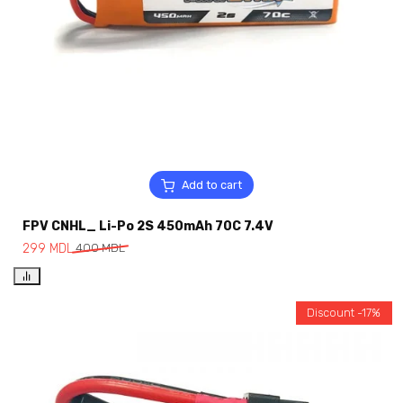
Add to cart
FPV CNHL_ Li-Po 2S 450mAh 70C 7.4V
299
MDL
400
MDL
Discount -17%