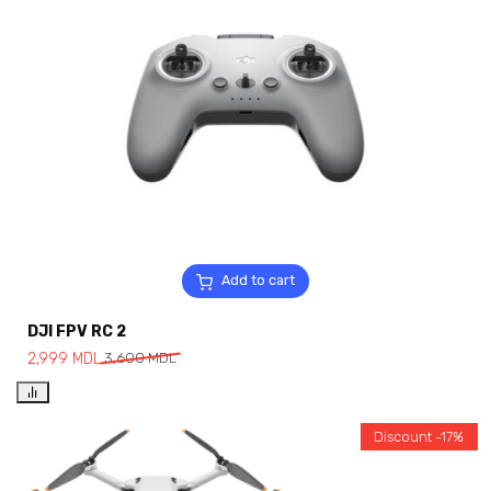
Add to cart
DJI FPV RC 2
2,999
MDL
3,600
MDL
Discount -17%