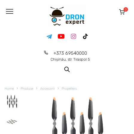
0
+373 69540000
Chișinău, str. Tiraspol 5
Home
Produse
Accesorii
Propellers