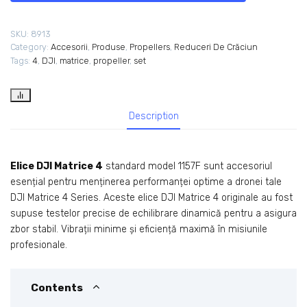
SKU:
8913
Category:
Accesorii
,
Produse
,
Propellers
,
‎Reduceri De Crăciun
Tags:
4
,
DJI
,
matrice
,
propeller
,
set
Description
Elice DJI Matrice 4
standard model 1157F sunt accesoriul
esențial pentru menținerea performanței optime a dronei tale
DJI Matrice 4 Series. Aceste elice DJI Matrice 4 originale au fost
supuse testelor precise de echilibrare dinamică pentru a asigura
zbor stabil. Vibrații minime și eficiență maximă în misiunile
profesionale.
Contents