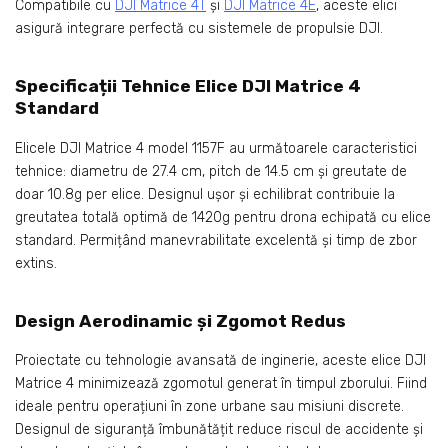
Compatibile cu
DJI Matrice 4T
și
DJI Matrice 4E
, aceste elici
asigură integrare perfectă cu sistemele de propulsie DJI.
Specificații Tehnice Elice DJI Matrice 4
Standard
Elicele DJI Matrice 4 model 1157F au următoarele caracteristici
tehnice: diametru de 27.4 cm, pitch de 14.5 cm și greutate de
doar 10.8g per elice. Designul ușor și echilibrat contribuie la
greutatea totală optimă de 1420g pentru drona echipată cu elice
standard. Permițând manevrabilitate excelentă și timp de zbor
extins.
Design Aerodinamic și Zgomot Redus
Proiectate cu tehnologie avansată de inginerie, aceste elice DJI
Matrice 4 minimizează zgomotul generat în timpul zborului. Fiind
ideale pentru operațiuni în zone urbane sau misiuni discrete.
Designul de siguranță îmbunătățit reduce riscul de accidente și