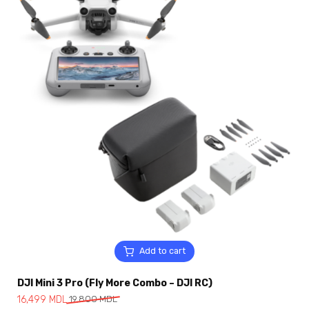
Add to cart
DJI Mini 3 Pro (Fly More Combo – DJI RC)
16,499
MDL
19,800
MDL