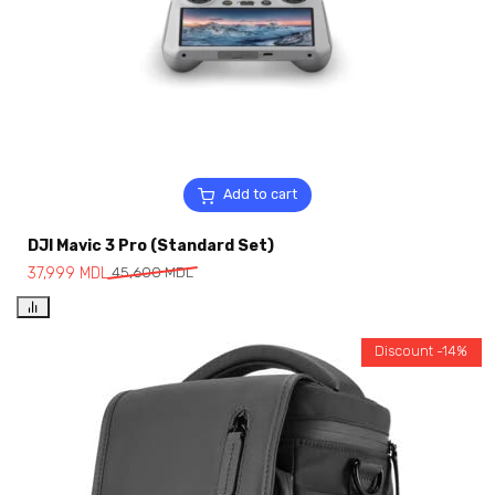
Add to cart
DJI Mavic 3 Pro (Standard Set)
37,999
MDL
45,600
MDL
Discount -14%