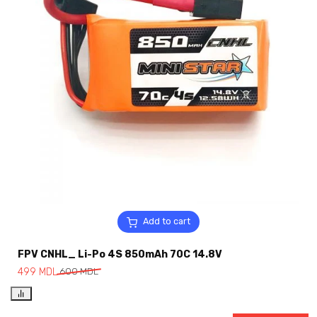
Add to cart
FPV CNHL_ Li-Po 4S 850mAh 70C 14.8V
499
MDL
600
MDL