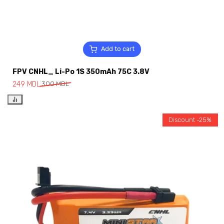
Add to cart
FPV CNHL_ Li-Po 1S 350mAh 75C 3.8V
249
MDL
300
MDL
Discount -25%