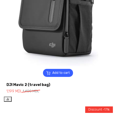
Add to cart
DJI Mavic 2 (travel bag)
1,199
MDL
1,400
MDL
Discount -17%