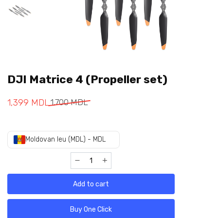
DJI Matrice 4 (Propeller set)
1,399
MDL
1,700
MDL
Moldovan leu (MDL) - MDL
Add to cart
Buy One Click