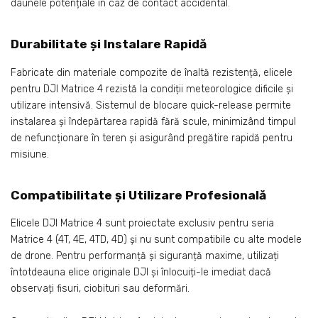
daunele potențiale în caz de contact accidental.
Durabilitate și Instalare Rapidă
Fabricate din materiale compozite de înaltă rezistență, elicele
pentru DJI Matrice 4 rezistă la condiții meteorologice dificile și
utilizare intensivă. Sistemul de blocare quick-release permite
instalarea și îndepărtarea rapidă fără scule, minimizând timpul
de nefuncționare în teren și asigurând pregătire rapidă pentru
misiune.
Compatibilitate și Utilizare Profesională
Elicele DJI Matrice 4 sunt proiectate exclusiv pentru seria
Matrice 4 (4T, 4E, 4TD, 4D) și nu sunt compatibile cu alte modele
de drone. Pentru performanță și siguranță maxime, utilizați
întotdeauna elice originale DJI și înlocuiți-le imediat dacă
observați fisuri, ciobituri sau deformări.