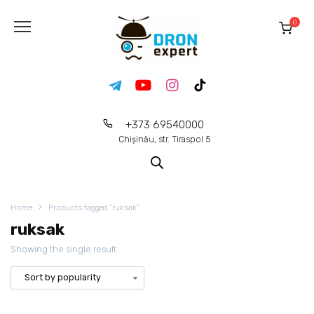
0
+373 69540000
Chișinău, str. Tiraspol 5
Home
Products tagged “ruksak”
ruksak
Showing the single result