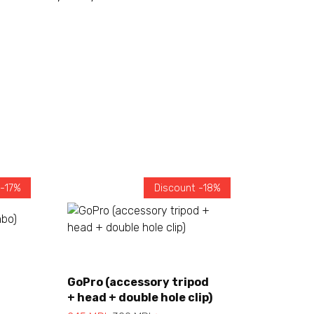
 -17%
Discount -18%
Add to cart
GoPro (accessory tripod
+ head + double hole clip)