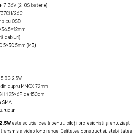
e
: 7-36V (2-8S baterie)
H/37CH/26CH
amp cu OSD
5×36.5×12mm
ră cabluri)
30.5×30.5mm (M3)
 5.8G 2.5W
ă din cupru MMCX 72mm
 GH 1.25×6P de 150cm
a SMA
șuruburi
2.5W
este soluția ideală pentru piloții profesioniști și entuziașt
ransmisia video long range. Calitatea construcției, stabilitatea 