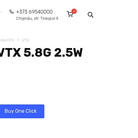
0
+373 69540000
Chișinău, str. Tiraspol 5
nte FPV
VTX
VTX 5.8G 2.5W
Buy One Click