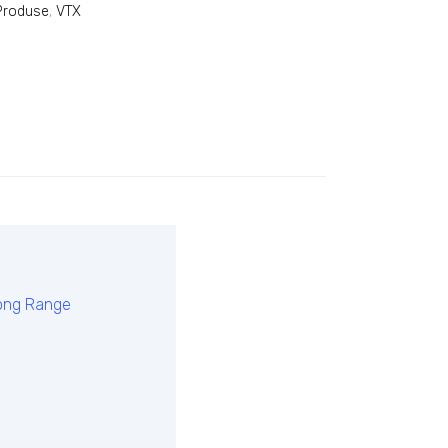
Produse
,
VTX
Long Range