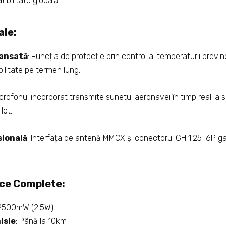
bilitate globală.
ale:
vansată
: Funcția de protecție prin control al temperaturii previn
ilitate pe termen lung.
icrofonul incorporat transmite sunetul aeronavei în timp real la 
lot.
sională
: Interfața de antenă MMCX și conectorul GH 1.25-6P g
ice Complete:
 2500mW (2.5W)
isie
: Până la 10km