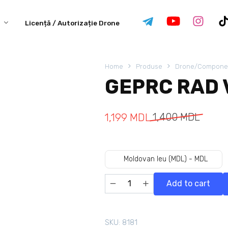
Licență / Autorizație Drone
Home
Produse
Drone/Compone
GEPRC RAD 
1,199
MDL
1,400
MDL
Moldovan leu (MDL) - MDL
Add to cart
SKU:
8181