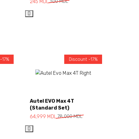
245
MDL
300
MDL
 -17%
Discount -17%
Add to cart
Autel EVO Max 4T
(Standard Set)
64,999
MDL
78,000
MDL