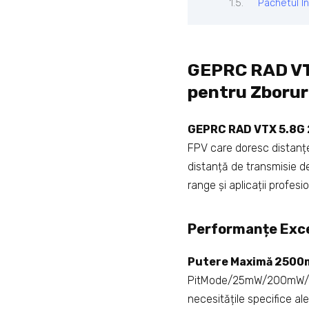
Pachetul In
GEPRC RAD VTX
pentru Zborur
GEPRC RAD VTX 5.8G 
FPV care doresc distanțe
distanță de transmisie d
range și aplicații profesi
Performanțe Exce
Putere Maximă 250
PitMode/25mW/200mW/60
necesitățile specifice al