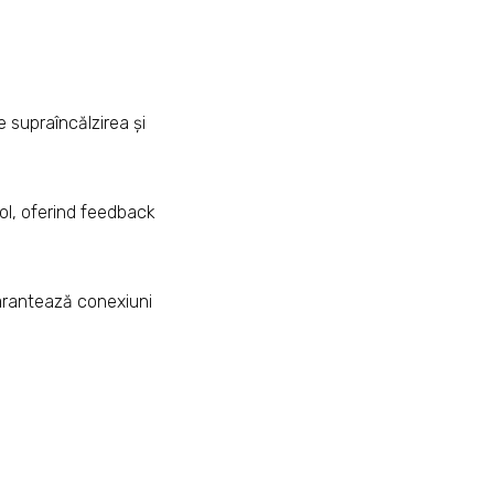
e supraîncălzirea și
sol, oferind feedback
arantează conexiuni