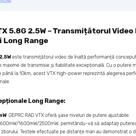
clude:
 5.8G 2.5W – Transmițătorul Video
i Long Range
2.5W
este transmițătorul video de înaltă performanță conceput s
 maxime de transmisie și fiabilitate excepțională. Cu o puter
e până la 10km, acest VTX high-power reprezintă alegerea perf
onale.
pționale Long Range:
0mW
: GEPRC RAD VTX oferă șase niveluri de putere ajustabile:
0mW/1600mW/2500mW, permitându-vă să adaptați puterea î
e zborului. Testele efectuate pe distanțe mari au demonstrat o 