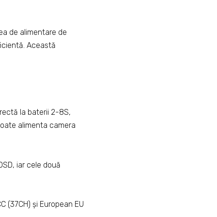
nea de alimentare de
ficientă. Această
ectă la baterii 2-8S,
 poate alimenta camera
 OSD, iar cele două
FCC (37CH) și European EU