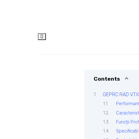
Contents
GEPRC RAD VTX 5
Performanț
Caracteris
Funcții Pro
Specificaț