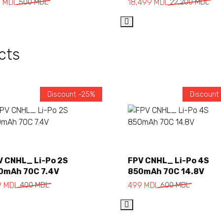
5
MDL
500
MDL
18,499
MDL
22,200
MDL
cts
Discount -25%
Discount
Add to cart
Add to cart
V CNHL_ Li-Po 2S
FPV CNHL_ Li-Po 4S
0mAh 70C 7.4V
850mAh 70C 14.8V
9
MDL
400
MDL
499
MDL
600
MDL