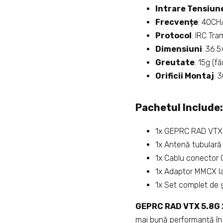
Intrare Tensiun
Frecvențe
: 40C
Protocol
: IRC Tr
Dimensiuni
: 36.
Greutate
: 15g (fă
Orificii Montaj
: 
Pachetul Include:
1x GEPRC RAD VTX
1x Antenă tubular
1x Cablu conector
1x Adaptor MMCX l
1x Set complet de 
GEPRC RAD VTX 5.8G 
mai bună performanță în t