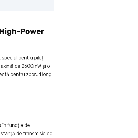
 High-Power
pecial pentru piloții
e maximă de 2500mW și o
ectă pentru zboruri long
n funcție de
distanță de transmisie de