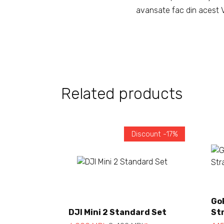
avansate fac din acest V
Related products
Discount -17%
Add to cart
Go
DJI Mini 2 Standard Set
St