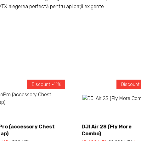
TX alegerea perfectă pentru aplicații exigente.
Discount -11%
Discount
Add to cart
Add to cart
Pro (accessory Chest
DJI Air 2S (Fly More
rap)
Combo)