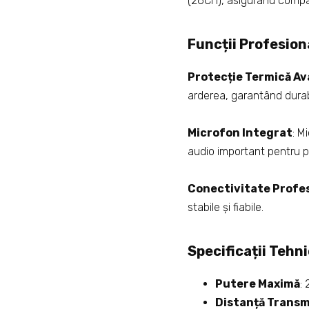
(26CH), asigurând compati
Funcții Profesion
Protecție Termică A
arderea, garantând durab
Microfon Integrat
: M
audio important pentru pi
Conectivitate Profe
stabile și fiabile.
Specificații Tehn
Putere Maximă
:
Distanță Transm