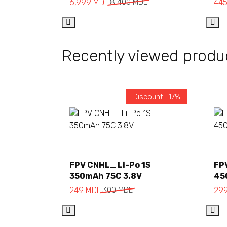
6,999
MDL
8,400
MDL
44
Recently viewed produ
Discount -17%
Add to cart
FPV CNHL_ Li-Po 1S
FP
350mAh 75C 3.8V
45
249
MDL
300
MDL
29