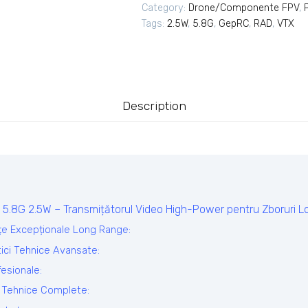
Category:
Drone/Componente FPV
,
Tags:
2.5W
,
5.8G
,
GepRC
,
RAD
,
VTX
Description
.8G 2.5W – Transmițătorul Video High-Power pentru Zboruri 
e Excepționale Long Range:
tici Tehnice Avansate:
fesionale:
ii Tehnice Complete: