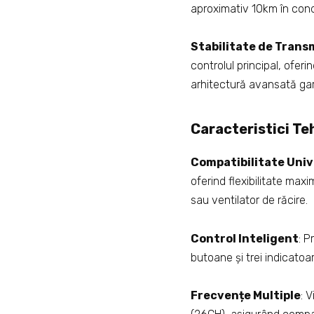
aproximativ 10km în condi
Stabilitate de Trans
controlul principal, ofer
arhitectură avansată gara
Caracteristici Te
Compatibilitate Univ
oferind flexibilitate ma
sau ventilator de răcire.
Control Inteligent
: P
butoane și trei indicatoa
Frecvențe Multiple
: 