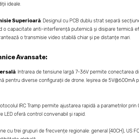
ții ideale.
misie Superioară
: Designul cu PCB dublu strat separă secțiu
ind o capacitate anti-interferență puternică și disipare termică e
ntează o transmisie video stabilă chiar și pe distanțe mari.
hnice Avansate:
ersală
: Intrarea de tensiune largă 7-36V permite conectarea dir
ximă pentru diverse configurații de drone. Ieșirea de 5V@600mA
rotocolul IRC Tramp permite ajustarea rapidă a parametrilor prin
re LED oferă control convenabil și rapid.
Vine cu trei grupuri de frecvențe regionale: general (40CH), US 