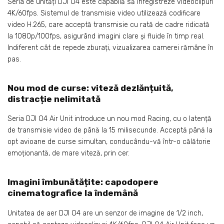
Seria de unități DJI O4 este capabilă să înregistreze videoclipuri
4K/60fps. Sistemul de transmisie video utilizează codificare
video H.265, care acceptă transmisie cu rată de cadre ridicată
la 1080p/100fps, asigurând imagini clare și fluide în timp real.
Indiferent cât de repede zburați, vizualizarea camerei rămâne în
pas.
Nou mod de curse: viteză dezlănțuită,
distracție nelimitată
Seria DJI O4 Air Unit introduce un nou mod Racing, cu o latență
de transmisie video de până la 15 milisecunde. Acceptă până la
opt avioane de curse simultan, conducându-vă într-o călătorie
emoționantă, de mare viteză, prin cer.
Imagini îmbunătățite: capodopere
cinematografice la îndemână
Unitatea de aer DJI O4 are un senzor de imagine de 1/2 inch,