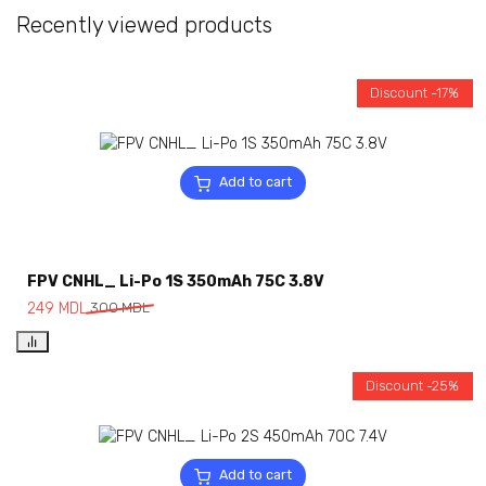
Recently viewed products
Discount -17%
Add to cart
FPV CNHL_ Li-Po 1S 350mAh 75C 3.8V
249
MDL
300
MDL
Discount -25%
Add to cart