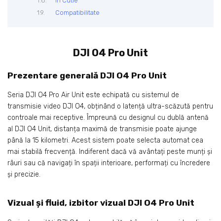
În Cutie
Compatibilitate
DJI O4 Pro Unit
Prezentare generală DJI O4 Pro Unit
Seria DJI O4 Pro Air Unit este echipată cu sistemul de
transmisie video DJI O4, obținând o latență ultra-scăzută pentru
controale mai receptive. Împreună cu designul cu dublă antenă
al DJI O4 Unit, distanța maximă de transmisie poate ajunge
până la 15 kilometri. Acest sistem poate selecta automat cea
mai stabilă frecvență. Indiferent dacă vă avântați peste munți și
râuri sau că navigați în spații interioare, performați cu încredere
și precizie.
Vizual și fluid, izbitor vizual DJI O4 Pro Unit