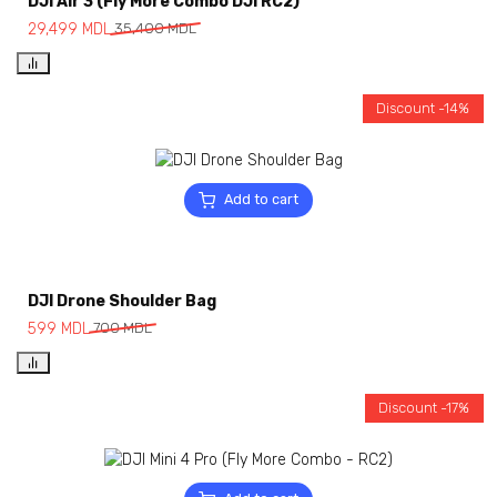
DJI Air 3 (Fly More Combo DJI RC2)
29,499
MDL
35,400
MDL
Discount -14%
Add to cart
DJI Drone Shoulder Bag
599
MDL
700
MDL
Discount -17%