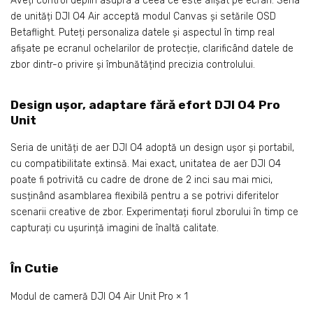
Aveți control deplin asupra a ceea ce este afișat pe ecran. Seria
de unități DJI O4 Air acceptă modul Canvas și setările OSD
Betaflight. Puteți personaliza datele și aspectul în timp real
afișate pe ecranul ochelarilor de protecție, clarificând datele de
zbor dintr-o privire și îmbunătățind precizia controlului.
Design ușor, adaptare fără efort DJI O4 Pro
Unit
Seria de unități de aer DJI O4 adoptă un design ușor și portabil,
cu compatibilitate extinsă. Mai exact, unitatea de aer DJI O4
poate fi potrivită cu cadre de drone de 2 inci sau mai mici,
susținând asamblarea flexibilă pentru a se potrivi diferitelor
scenarii creative de zbor. Experimentați fiorul zborului în timp ce
capturați cu ușurință imagini de înaltă calitate.
În Cutie
Modul de cameră DJI O4 Air Unit Pro × 1