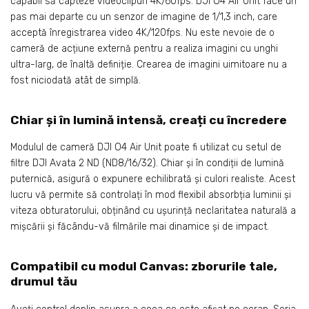
capabil să capteze videoclipuri 4K/60fps. DJI O4 Air Unit face un
pas mai departe cu un senzor de imagine de 1/1,3 inch, care
acceptă înregistrarea video 4K/120fps. Nu este nevoie de o
cameră de acțiune externă pentru a realiza imagini cu unghi
ultra-larg, de înaltă definiție. Crearea de imagini uimitoare nu a
fost niciodată atât de simplă.
Chiar și în lumină intensă, creați cu încredere
Modulul de cameră DJI O4 Air Unit poate fi utilizat cu setul de
filtre DJI Avata 2 ND (ND8/16/32). Chiar și în condiții de lumină
puternică, asigură o expunere echilibrată și culori realiste. Acest
lucru vă permite să controlați în mod flexibil absorbția luminii și
viteza obturatorului, obținând cu ușurință neclaritatea naturală a
mișcării și făcându-vă filmările mai dinamice și de impact.
Compatibil cu modul Canvas: zborurile tale,
drumul tău