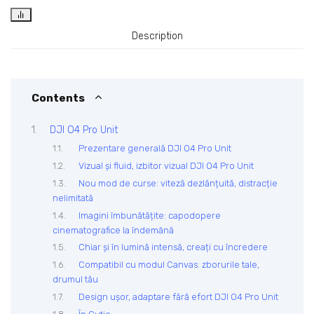
Description
Contents
DJI O4 Pro Unit
Prezentare generală DJI O4 Pro Unit
Vizual și fluid, izbitor vizual DJI O4 Pro Unit
Nou mod de curse: viteză dezlănțuită, distracție
nelimitată
Imagini îmbunătățite: capodopere
cinematografice la îndemână
Chiar și în lumină intensă, creați cu încredere
Compatibil cu modul Canvas: zborurile tale,
drumul tău
Design ușor, adaptare fără efort DJI O4 Pro Unit