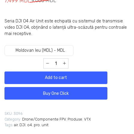
7,499
MDL
9,000
MDL
Seria DJI O4 Air Unit este echipată cu sistemul de transmisie
video DJI O4, obținând o latență ultra-scăzută pentru controale
mai receptive.
Moldovan leu (MDL) - MDL
Add to cart
Buy One Click
SKU:
3096
Category:
Drone/Componente FPV
,
Produse
,
VTX
Tags:
air
,
DJI
,
o4
,
pro
,
unit