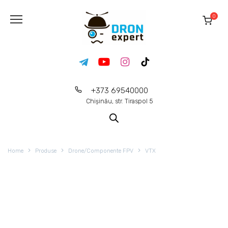
0
+373 69540000
Chișinău, str. Tiraspol 5
Home
Produse
Drone/Componente FPV
VTX