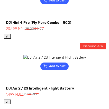
Add to cart
DJI Mini 4 Pro (Fly More Combo – RC2)
23,499
MDL
28,200
MDL
Discount -17%
Add to cart
DJI Air 2 / 2S Intelligent Flight Battery
1,499
MDL
1,800
MDL