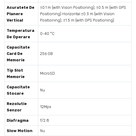
Acuratete De
±0.1 m (with Vision Positioning), ±0.5 m (with GPS
Planere
Positioning) Horizontal:±0.3 m (with Vision
Vertical
Positioning), ±1.5 m (with GPS Positioning)
Temperatura
0-40 °C
De Operare
Capacitate
Card De
256 GB
Memorie
Tip Slot
MicroSD
Memorie
Capacitate
Nu
Stocare
Rezolutie
12Mpx
Senzor
Diafragma
f/2.8
Slow Motion
Nu