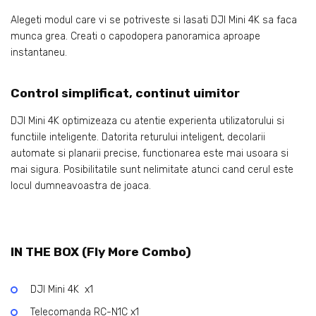
Alegeti modul care vi se potriveste si lasati DJI Mini 4K sa faca
munca grea. Creati o capodopera panoramica aproape
instantaneu.
Control simplificat, continut uimitor
DJI Mini 4K optimizeaza cu atentie experienta utilizatorului si
functiile inteligente. Datorita returului inteligent, decolarii
automate si planarii precise, functionarea este mai usoara si
mai sigura. Posibilitatile sunt nelimitate atunci cand cerul este
locul dumneavoastra de joaca.
IN THE BOX (Fly More Combo)
DJI Mini 4K x1
Telecomanda RC-N1C x1