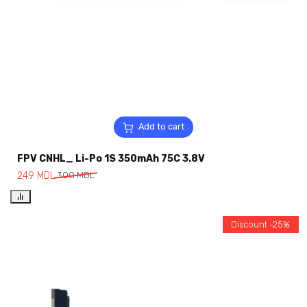
Add to cart
FPV CNHL_ Li-Po 1S 350mAh 75C 3.8V
249
MDL
300
MDL
Discount -25%