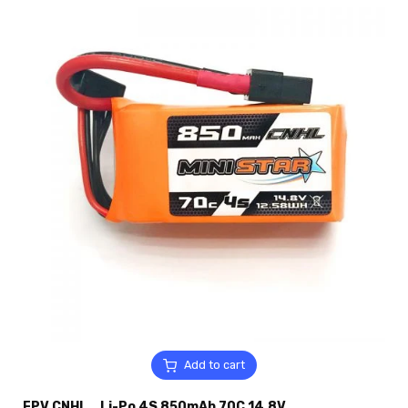
Add to cart
FPV CNHL_ Li-Po 4S 850mAh 70C 14.8V