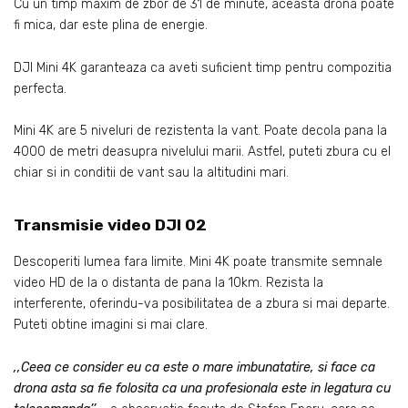
Cu un timp maxim de zbor de 31 de minute, aceasta drona poate
fi mica, dar este plina de energie.
DJI Mini 4K garanteaza ca aveti suficient timp pentru compozitia
perfecta.
Mini 4K are 5 niveluri de rezistenta la vant. Poate decola pana la
4000 de metri deasupra nivelului marii. Astfel, puteti zbura cu el
chiar si in conditii de vant sau la altitudini mari.
Transmisie video DJI 02
Descoperiti lumea fara limite. Mini 4K poate transmite semnale
video HD de la o distanta de pana la 10km. Rezista la
interferente, oferindu-va posibilitatea de a zbura si mai departe.
Puteti obtine imagini si mai clare.
‚‚Ceea ce consider eu ca este o mare imbunatatire, si face ca
drona asta sa fie folosita ca una profesionala este in legatura cu