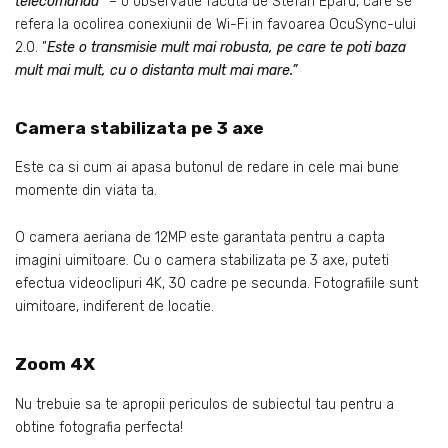
telecomanda’’
– o observatie facuta de Stefan Eparu, care se
refera la ocolirea conexiunii de Wi-Fi in favoarea OcuSync-ului
2.0. ”
Este o transmisie mult mai robusta, pe care te poti baza
mult mai mult, cu o distanta mult mai mare.”
Camera stabilizata pe 3 axe
Este ca si cum ai apasa butonul de redare in cele mai bune
momente din viata ta.
O camera aeriana de 12MP este garantata pentru a capta
imagini uimitoare. Cu o camera stabilizata pe 3 axe, puteti
efectua videoclipuri 4K, 30 cadre pe secunda. Fotografiile sunt
uimitoare, indiferent de locatie.
Zoom 4X
Nu trebuie sa te apropii periculos de subiectul tau pentru a
obtine fotografia perfecta!