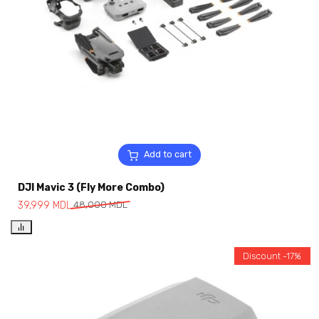
Add to cart
DJI Mavic 3 (Fly More Combo)
39,999
MDL
48,000
MDL
Discount -17%