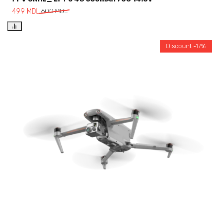
499
MDL
600
MDL
Discount -17%