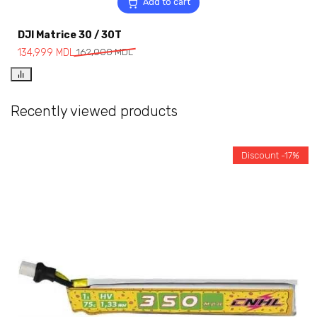
Add to cart
DJI Matrice 30 / 30T
134,999
MDL
162,000
MDL
Recently viewed products
Discount -17%