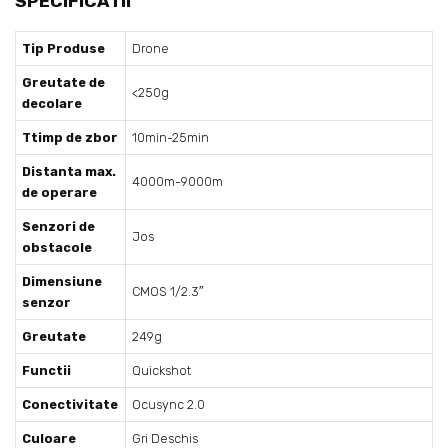
SPECIFICATII
Tip Produse
Drone
Greutate de
<250g
decolare
Ttimp de zbor
10min-25min
Distanta max.
4000m-9000m
de operare
Senzori de
Jos
obstacole
Dimensiune
CMOS 1/2.3″
senzor
Greutate
249g
Functii
Quickshot
Conectivitate
Ocusync 2.0
Culoare
Gri Deschis