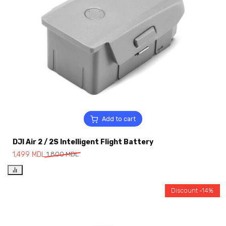
Add to cart
DJI Air 2 / 2S Intelligent Flight Battery
1,499
MDL
1,800
MDL
Discount -14%