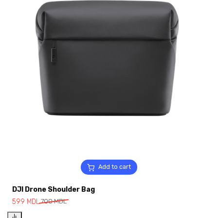
Add to cart
DJI Drone Shoulder Bag
599
MDL
700
MDL