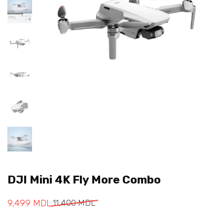
DJI Mini 4K Fly More Combo
9,499
MDL
11,400
MDL