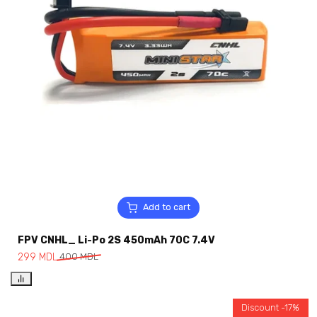
Add to cart
FPV CNHL_ Li-Po 2S 450mAh 70C 7.4V
299
MDL
400
MDL
Discount -17%