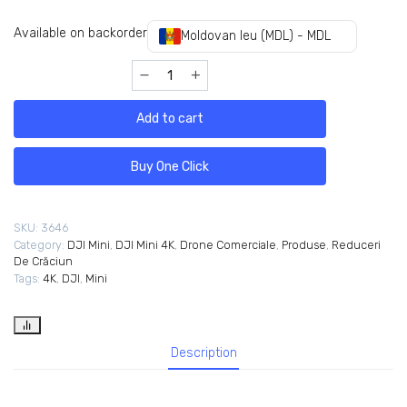
Available on backorder
Moldovan leu (MDL) - MDL
Add to cart
Buy One Click
SKU:
3646
Category:
DJI Mini
,
DJI Mini 4K
,
Drone Comerciale
,
Produse
,
‎Reduceri
De Crăciun
Tags:
4K
,
DJI
,
Mini
Description