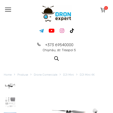
0
+373 69540000
Chișinău, str. Tiraspol 5
Home
Produse
Drone Comerciale
DJI Mini
DJI Mini 4K