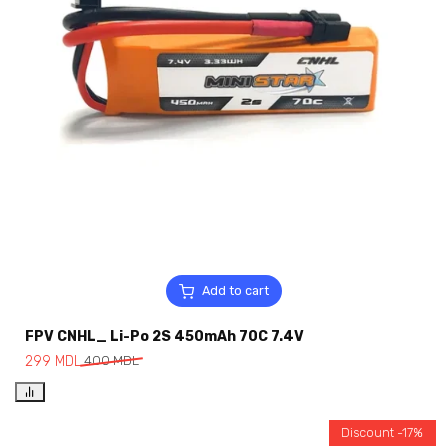
Add to cart
FPV CNHL_ Li-Po 2S 450mAh 70C 7.4V
299
MDL
400
MDL
Discount -17%