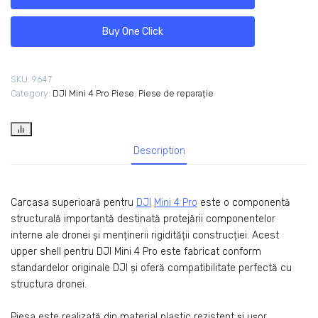
Buy One Click
SKU:
9647
Category:
DJI Mini 4 Pro Piese
,
Piese de reparație
Description
Carcasa superioară pentru
DJI
Mini 4 Pro
este o componentă
structurală importantă destinată protejării componentelor
interne ale dronei și menținerii rigidității construcției. Acest
upper shell pentru DJI Mini 4 Pro este fabricat conform
standardelor originale DJI și oferă compatibilitate perfectă cu
structura dronei.
Piesa este realizată din material plastic rezistent și ușor,