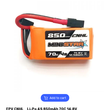
Add to cart
FPV CNHL_ Li-Po 4S 850mAh 70C 14.8V