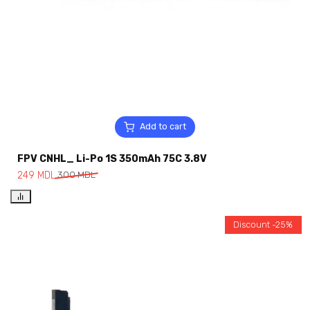
Add to cart
FPV CNHL_ Li-Po 1S 350mAh 75C 3.8V
249
MDL
300
MDL
Discount -25%