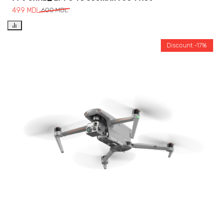
499
MDL
600
MDL
Discount -17%