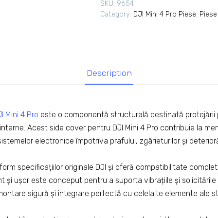
SKU:
9654
Category:
DJI Mini 4 Pro Piese
,
Piese
Description
I
Mini 4 Pro
este o componentă structurală destinată protejării pă
nterne. Acest side cover pentru DJI Mini 4 Pro contribuie la men
 sistemelor electronice împotriva prafului, zgârieturilor și deterio
orm specificațiilor originale DJI și oferă compatibilitate comple
t și ușor este conceput pentru a suporta vibrațiile și solicitările di
ontare sigură și integrare perfectă cu celelalte elemente ale str