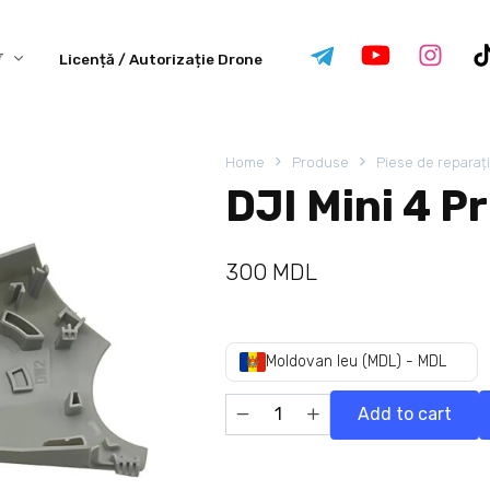
Licență / Autorizație Drone
Home
Produse
Piese de reparaț
DJI Mini 4 P
300
MDL
Moldovan leu (MDL) - MDL
Add to cart