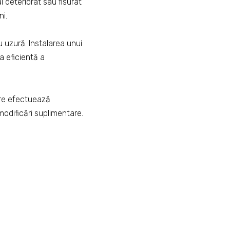
l deteriorat sau fisurat
ni.
 uzură. Instalarea unui
ea eficientă a
are efectuează
modificări suplimentare.