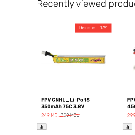
Recently viewed produ
Discount -17%
FPV CNHL_ Li-Po 1S
FP
350mAh 75C 3.8V
45
Add to cart
249
MDL
300
MDL
29