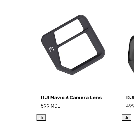
Add to cart
DJI Mavic 3 Camera Lens
DJ
599
MDL
49