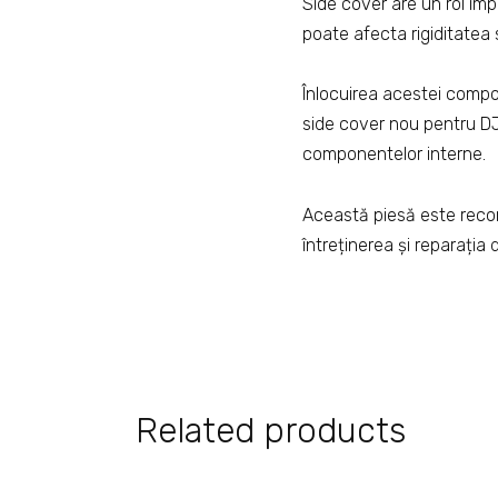
Side cover are un rol impo
poate afecta rigiditatea 
Înlocuirea acestei compo
side cover nou pentru DJI 
componentelor interne.
Această piesă este recom
întreținerea și reparația
Related products