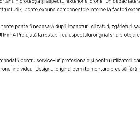
rtant în protecția și aspectul exterior al dronei. Un capac latera
structurii și poate expune componentele interne la factori exter
nente poate fi necesară după impacturi, căzături, zgârieturi sau
Mini 4 Pro ajută la restabilirea aspectului original și la protejar
andată pentru service-uri profesionale și pentru utilizatorii c
 dronei individual. Designul original permite montare precisă fără 