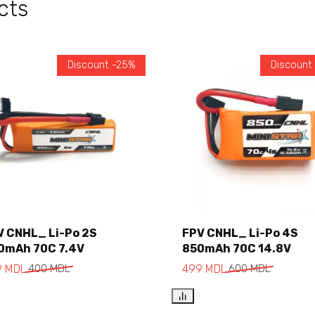
cts
Discount -25%
Discount
V CNHL_ Li-Po 2S
FPV CNHL_ Li-Po 4S
0mAh 70C 7.4V
850mAh 70C 14.8V
Add to cart
Add to cart
9
MDL
400
MDL
499
MDL
600
MDL