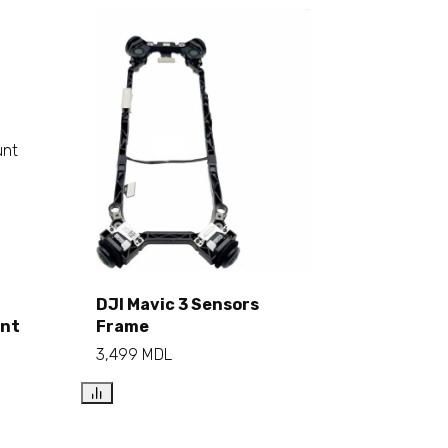
DJI Mavic 3 Sensors
unt
Frame
Add to cart
3,499
MDL