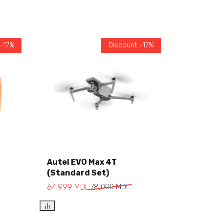
 -17%
Discount -17%
Autel EVO Max 4T
(Standard Set)
Add to cart
64,999
MDL
78,000
MDL