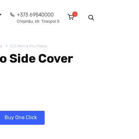
0
+373 69540000
Chișinău, str. Tiraspol 5
ie
DJI Mini 4 Pro Piese
ro Side Cover
Buy One Click