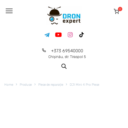
0
+373 69540000
Chișinău, str. Tiraspol 5
Home
Produse
Piese de reparație
DJI Mini 4 Pro Piese