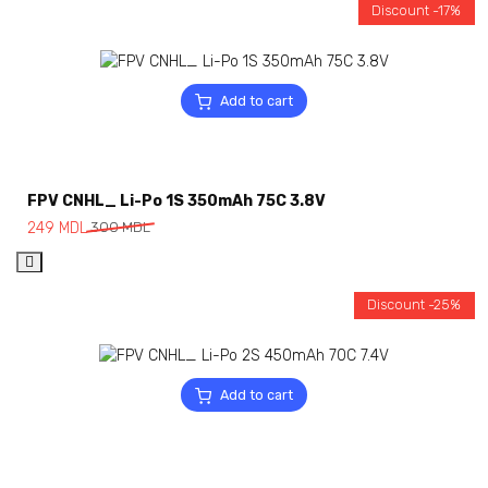
Discount -17%
Add to cart
FPV CNHL_ Li-Po 1S 350mAh 75C 3.8V
249
MDL
300
MDL
Discount -25%
Add to cart