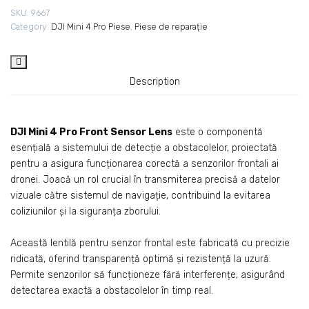
SKU:
9667
Category:
DJI Mini 4 Pro Piese
,
Piese de reparație
Description
DJI Mini 4 Pro Front Sensor Lens
este o componentă
esențială a sistemului de detecție a obstacolelor, proiectată
pentru a asigura funcționarea corectă a senzorilor frontali ai
dronei. Joacă un rol crucial în transmiterea precisă a datelor
vizuale către sistemul de navigație, contribuind la evitarea
coliziunilor și la siguranța zborului.
Această lentilă pentru senzor frontal este fabricată cu precizie
ridicată, oferind transparență optimă și rezistență la uzură.
Permite senzorilor să funcționeze fără interferențe, asigurând
detectarea exactă a obstacolelor în timp real.