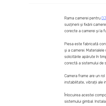
Rama camerei pentru
DJ
susținerii și fixării cam
corecte a camerei și la fu
Piesa este fabricată conf
și a camerei. Materialele 
solicitările apărute în ti
corectă a sistemului de s
Camera frame are un rol 
instabilitate, vibrații ale
Înlocuirea acestei compo
sistemului gimbal. Instala