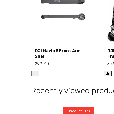
Add to cart
DJI Mavic 3 Front Arm
DJI
Shell
Fr
299
MDL
3,
Recently viewed produ
Discount -17%