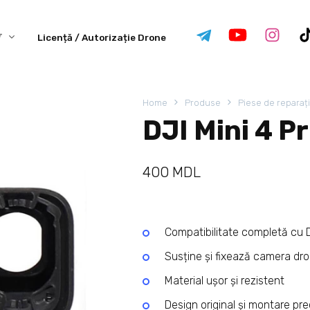
Licență / Autorizație Drone
Home
Produse
Piese de reparaț
DJI Mini 4 
400
MDL
Compatibilitate completă cu D
Susține și fixează camera dro
Material ușor și rezistent
Design original și montare pre