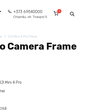
0
+373 69540000
Chișinău, str. Tiraspol 5
ie
DJI Mini 4 Pro Piese
Pro Camera Frame
JI Mini 4 Pro
nei
cisă