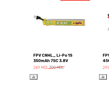
FPV CNHL_ Li-Po 1S
FP
350mAh 75C 3.8V
45
Add to cart
249
MDL
300
MDL
29