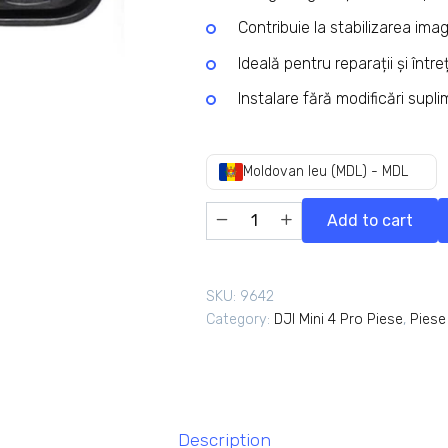
Contribuie la stabilizarea imagi
Ideală pentru reparații și între
Instalare fără modificări supl
Moldovan leu (MDL) - MDL
Add to cart
SKU:
9642
Category:
DJI Mini 4 Pro Piese
,
Piese
Description