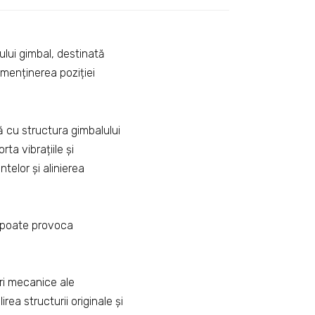
lui gimbal, destinată
 menținerea poziției
ă cu structura gimbalului
ta vibrațiile și
telor și alinierea
ă poate provoca
ri mecanice ale
rea structurii originale și