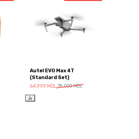
Autel EVO Max 4T
(Standard Set)
Add to cart
64,999
MDL
78,000
MDL