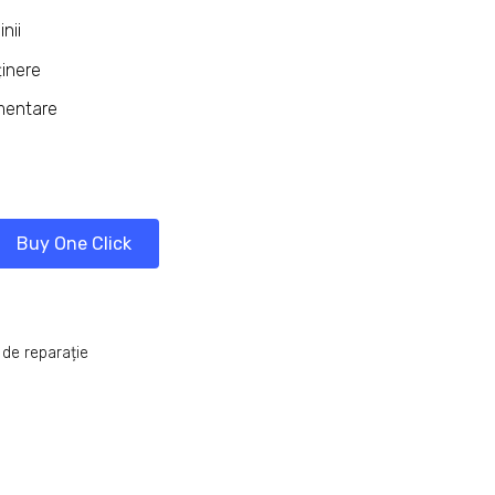
nii
ținere
imentare
Buy One Click
 de reparație