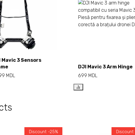
Add to cart
 Mavic 3 Sensors
ame
DJI Mavic 3 Arm Hinge
Add to cart
499
MDL
699
MDL
cts
Discount -25%
Discount