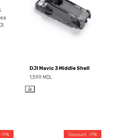
Add to cart
DJI Mavic 3 Middle Shell
1,599
MDL
 -17%
Discount -17%