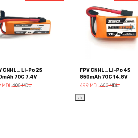
V CNHL_ Li-Po 2S
FPV CNHL_ Li-Po 4S
0mAh 70C 7.4V
850mAh 70C 14.8V
Add to cart
Add to cart
9
MDL
400
MDL
499
MDL
600
MDL