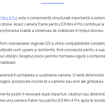
I
Mini 4 Pro
este o componentă structurală importantă a sistemu
erei dronei. Acest camera frame pentru DJI Mini 4 Pro contribuie la
ncționarea stabilă a sistemului de stabilizare în timpul zborului.
orm standardelor originale DJI și oferă compatibilitate complet
utilizate sunt ușoare și rezistente, fiind concepute pentru a supor
mpul utilizării. Designul precis permite montarea sigură a componen
tabilizare.
esențial în protejarea și susținerea camerei. O ramă deteriorat
 imaginii, poziționare incorectă a camerei sau erori ale gimbalului.
nente poate fi necesară după impacturi, căzături sau deterioră
rea unui camera frame nou pentru DJI Mini 4 Pro ajută la restabili