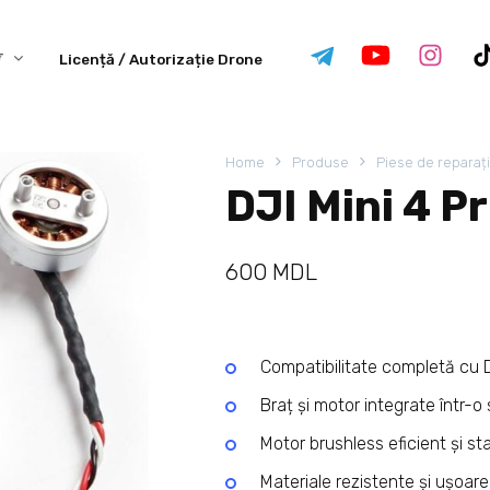
Licență / Autorizație Drone
Home
Produse
Piese de reparaț
DJI Mini 4 P
600
MDL
Compatibilitate completă cu D
Braț și motor integrate într-
Motor brushless eficient și sta
Materiale rezistente și ușoare