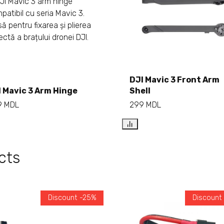
Add to cart
Add to cart
DJI Mavic 3 Front Arm
 Mavic 3 Arm Hinge
Shell
9
MDL
299
MDL
cts
Discount -25%
Discount