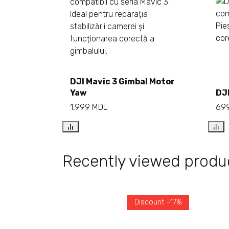
DJI Mavic 3 Gimbal Motor
Add to cart
Yaw
DJI
1,999
MDL
69
Recently viewed produ
Discount -17%