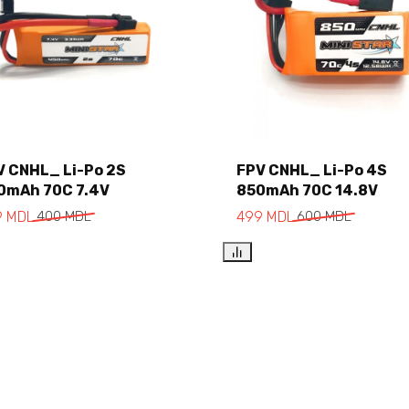
V CNHL_ Li-Po 2S
FPV CNHL_ Li-Po 4S
0mAh 70C 7.4V
850mAh 70C 14.8V
Add to cart
Add to cart
9
MDL
400
MDL
499
MDL
600
MDL