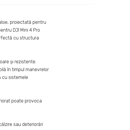
sie, proiectată pentru
pentru DJI Mini 4 Pro
erfectă cu structura
oare și rezistente.
bilă în timpul manevrelor
ă cu sistemele
eriorat poate provoca
ălzire sau deteriorări