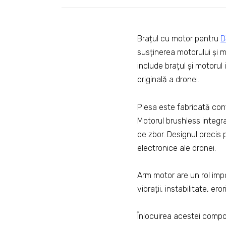
Brațul cu motor pentru
D
susținerea motorului și m
include brațul și motorul
originală a dronei.
Piesa este fabricată conf
Motorul brushless integra
de zbor. Designul precis
electronice ale dronei.
Arm motor are un rol impo
vibrații, instabilitate, e
Înlocuirea acestei compon