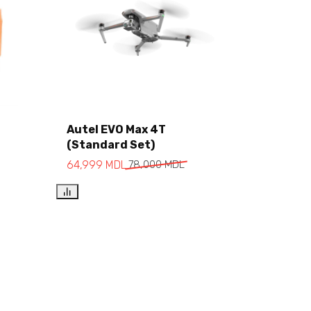
Autel EVO Max 4T
(Standard Set)
Add to cart
64,999
MDL
78,000
MDL