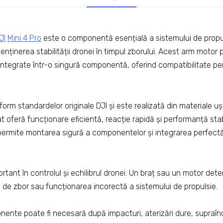
JI
Mini 4 Pro
este o componentă esențială a sistemului de propul
enținerea stabilității dronei în timpul zborului. Acest arm motor 
 integrate într-o singură componentă, oferind compatibilitate p
orm standardelor originale DJI și este realizată din materiale uș
t oferă funcționare eficientă, reacție rapidă și performanță sta
 permite montarea sigură a componentelor și integrarea perfect
rtant în controlul și echilibrul dronei. Un braț sau un motor det
rori de zbor sau funcționarea incorectă a sistemului de propulsie.
ente poate fi necesară după impacturi, aterizări dure, supraînc