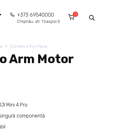
0
+373 69540000
Chișinău, str. Tiraspol 5
ie
DJI Mini 4 Pro Piese
ro Arm Motor
JI Mini 4 Pro
o singură componentă
bil