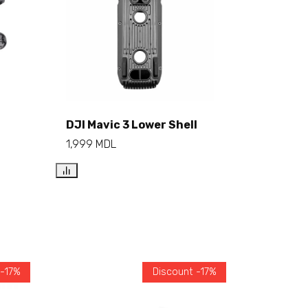
DJI Mavic 3 Lower Shell
1,999
MDL
Add to cart
 -17%
Discount -17%