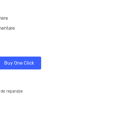
inere
imentare
Buy One Click
 de reparație