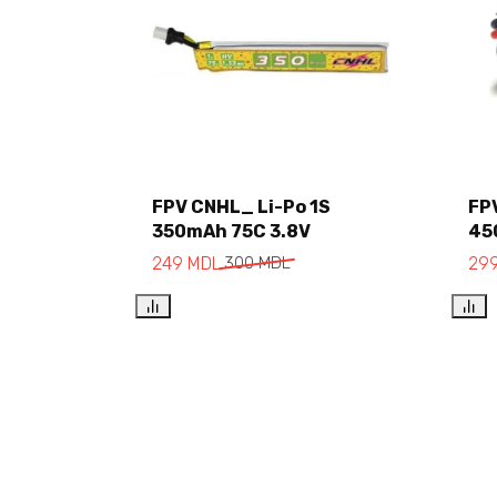
FPV CNHL_ Li-Po 1S
FP
350mAh 75C 3.8V
45
Add to cart
249
MDL
300
MDL
29