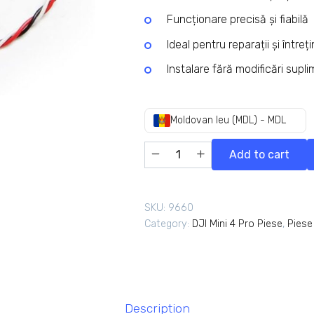
Funcționare precisă și fiabilă
Ideal pentru reparații și întreț
Instalare fără modificări supl
Moldovan leu (MDL) - MDL
Add to cart
SKU:
9660
Category:
DJI Mini 4 Pro Piese
,
Piese
Description