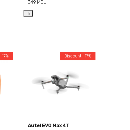
349
MDL
 -17%
Discount -17%
Autel EVO Max 4T