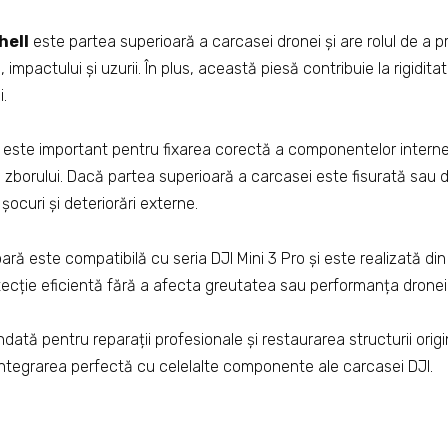
hell
este partea superioară a carcasei dronei și are rolul de a
 impactului și uzurii. În plus, această piesă contribuie la rigiditat
i.
ll este important pentru fixarea corectă a componentelor intern
pul zborului. Dacă partea superioară a carcasei este fisurată sau
șocuri și deteriorări externe.
ă este compatibilă cu seria DJI Mini 3 Pro și este realizată din 
tecție eficientă fără a afecta greutatea sau performanța dronei
ată pentru reparații profesionale și restaurarea structurii origin
integrarea perfectă cu celelalte componente ale carcasei DJI.