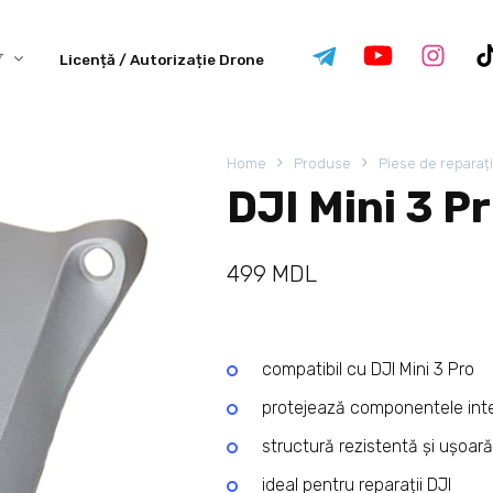
Licență / Autorizație Drone
Home
Produse
Piese de reparaț
DJI Mini 3 P
499
MDL
compatibil cu DJI Mini 3 Pro
protejează componentele int
structură rezistentă și ușoară
ideal pentru reparații DJI