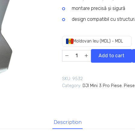
montare precisă și sigură
design compatibil cu structura
Moldovan leu (MDL) - MDL
Add to cart
SKU:
9532
Category:
DJI Mini 3 Pro Piese
,
Piese
Description