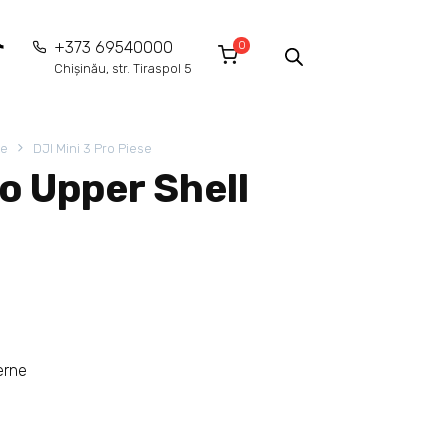
0
+373 69540000
Chișinău, str. Tiraspol 5
ie
DJI Mini 3 Pro Piese
ro Upper Shell
erne