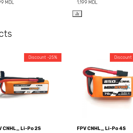
99
MDL
1,199
MDL
cts
Discount -25%
Discount
V CNHL_ Li-Po 2S
FPV CNHL_ Li-Po 4S