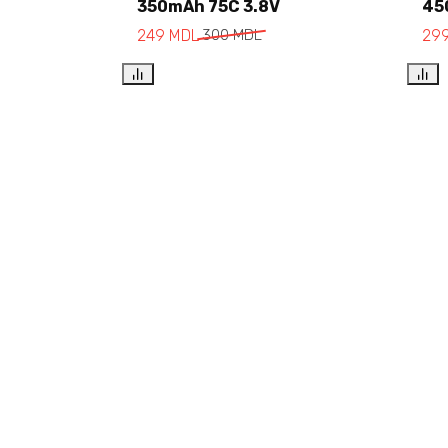
350mAh 75C 3.8V
45
Add to cart
249
MDL
300
MDL
29