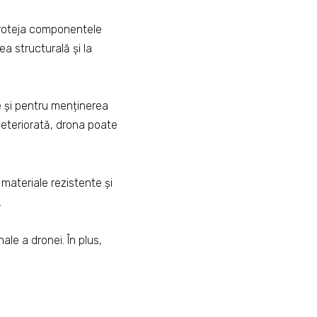
 proteja componentele
ea structurală și la
e și pentru menținerea
 deteriorată, drona poate
materiale rezistente și
.
ale a dronei. În plus,