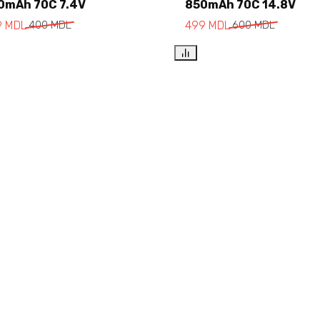
0mAh 70C 7.4V
850mAh 70C 14.8V
Add to cart
Add to cart
9
MDL
400
MDL
499
MDL
600
MDL