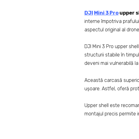
DJI
Mini 3 Pro
upper s
interne împotriva prafului,
aspectul original al drone
DJI Mini 3 Pro upper she
structurii stabile în tim
deveni mai vulnerabilă la 
Această carcasă superioar
ușoare. Astfel, oferă pro
Upper shell este recomand
montajul precis permite 