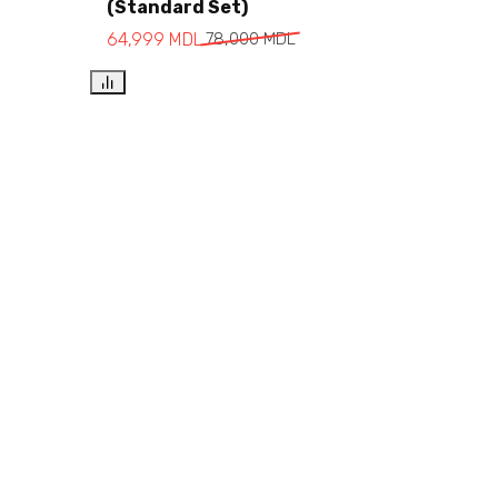
(Standard Set)
Add to cart
64,999
MDL
78,000
MDL