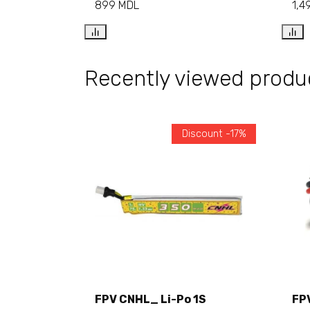
899
MDL
1,4
Recently viewed produ
Discount -17%
FPV CNHL_ Li-Po 1S
FP