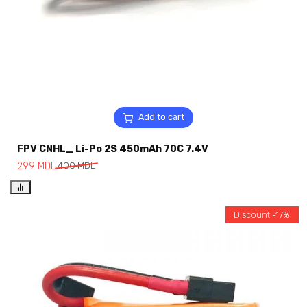
Add to cart
FPV CNHL_ Li-Po 2S 450mAh 70C 7.4V
299
MDL
400
MDL
Discount -17%