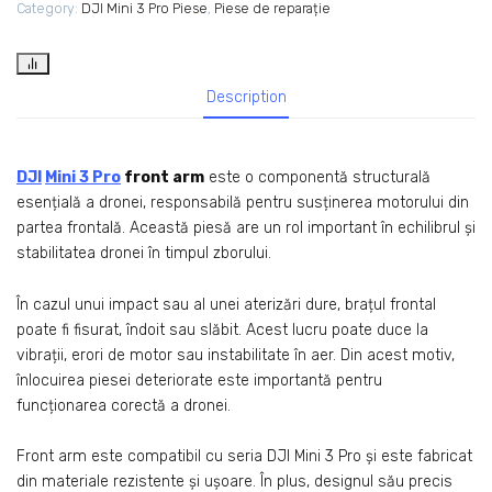
Category:
DJI Mini 3 Pro Piese
,
Piese de reparație
Description
DJI
Mini 3 Pro
front arm
este o componentă structurală
esențială a dronei, responsabilă pentru susținerea motorului din
partea frontală. Această piesă are un rol important în echilibrul și
stabilitatea dronei în timpul zborului.
În cazul unui impact sau al unei aterizări dure, brațul frontal
poate fi fisurat, îndoit sau slăbit. Acest lucru poate duce la
vibrații, erori de motor sau instabilitate în aer. Din acest motiv,
înlocuirea piesei deteriorate este importantă pentru
funcționarea corectă a dronei.
Front arm este compatibil cu seria DJI Mini 3 Pro și este fabricat
din materiale rezistente și ușoare. În plus, designul său precis