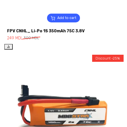
Add to cart
FPV CNHL_ Li-Po 1S 350mAh 75C 3.8V
249
MDL
300
MDL
Discount -25%