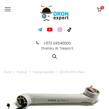
0
+373 69540000
Chișinău, str. Tiraspol 5
Home
Produse
Piese de reparație
DJI Mini 3 Pro Piese