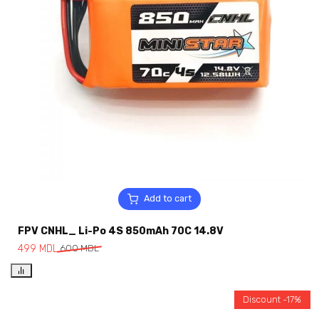
Add to cart
FPV CNHL_ Li-Po 4S 850mAh 70C 14.8V
499
MDL
600
MDL
Discount -17%