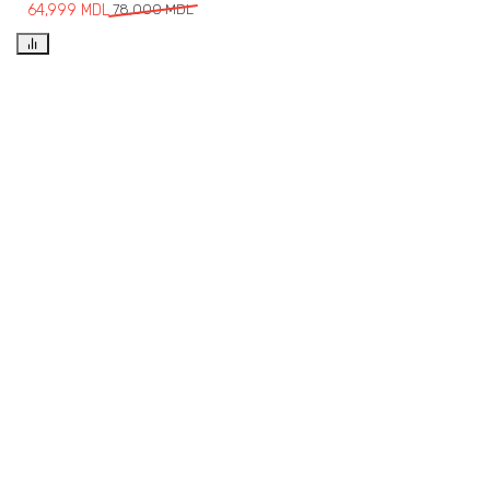
64,999
MDL
78,000
MDL