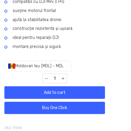
compatibil cu DJI Mini 3 Pro
susține motorul frontal
ajută la stabilitatea dronei
construcție rezistentă și ușoară
ideal pentru reparații DJI
montare precisă și sigură
Moldovan leu (MDL) - MDL
Add to cart
Buy One Click
SKU:
9546