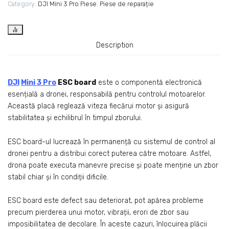
Category:
DJI Mini 3 Pro Piese
,
Piese de reparație
Description
DJI
Mini 3 Pro
ESC board
este o componentă electronică
esențială a dronei, responsabilă pentru controlul motoarelor.
Această placă reglează viteza fiecărui motor și asigură
stabilitatea și echilibrul în timpul zborului.
ESC board-ul lucrează în permanență cu sistemul de control al
dronei pentru a distribui corect puterea către motoare. Astfel,
drona poate executa manevre precise și poate menține un zbor
stabil chiar și în condiții dificile.
ESC board este defect sau deteriorat, pot apărea probleme
precum pierderea unui motor, vibrații, erori de zbor sau
imposibilitatea de decolare. În aceste cazuri, înlocuirea plăcii