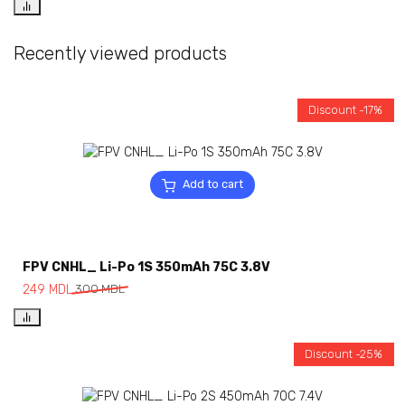
Recently viewed products
Discount -17%
Add to cart
FPV CNHL_ Li-Po 1S 350mAh 75C 3.8V
249
MDL
300
MDL
Discount -25%