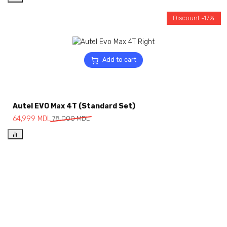
Discount -17%
Add to cart
Autel EVO Max 4T (Standard Set)
64,999
MDL
78,000
MDL