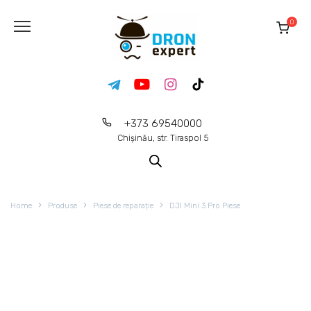
0
+373 69540000
Chișinău, str. Tiraspol 5
Home
Produse
Piese de reparație
DJI Mini 3 Pro Piese