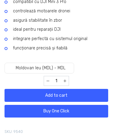
compatibil cu DJI Mini 3 Pro
controlează motoarele dronei
asigură stabilitate în zbor
ideal pentru reparații DJI
integrare perfectă cu sistemul original
funcționare precisă și fiabilă
Moldovan leu (MDL) - MDL
Add to cart
Buy One Click
SKU:
9540