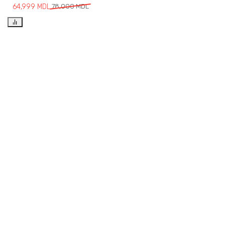
64,999
MDL
78,000
MDL