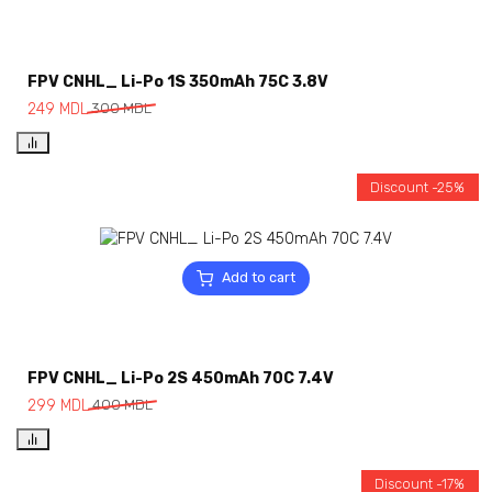
FPV CNHL_ Li-Po 1S 350mAh 75C 3.8V
249
MDL
300
MDL
Discount -25%
Add to cart
FPV CNHL_ Li-Po 2S 450mAh 70C 7.4V
299
MDL
400
MDL
Discount -17%