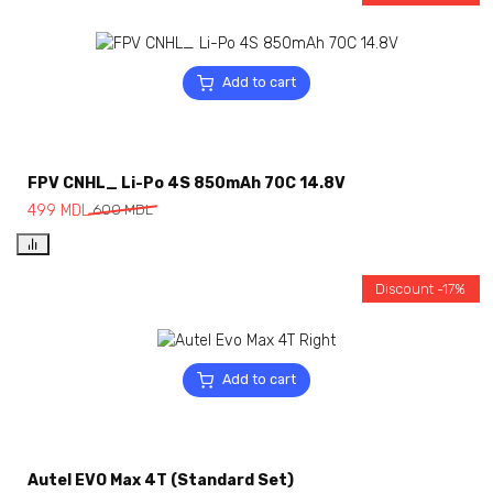
Add to cart
FPV CNHL_ Li-Po 4S 850mAh 70C 14.8V
499
MDL
600
MDL
Discount -17%
Add to cart
Autel EVO Max 4T (Standard Set)