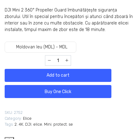
DJI Mini 2 360° Propeller Guard îmbunătățește siguranța
zborului. Util în special pentru începători și atunci când zboară în
interior sau în zone cu multe obstacole. Cu apărătoarele elicei
instalate, timpul maxim de zbor este de 18 minute.
Moldovan leu (MDL) - MDL
Add to cart
Buy One Click
SKU:
2752
Category:
Elice
Tags:
2
,
4K
,
DJI
,
elice
,
Mini
,
protect
,
se