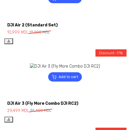
DJI Air 2 (Standard Set)
10,999
MDL
13,200
MDL
Discount -17%
Add to cart
DJI Air 3 (Fly More Combo DJI RC2)
29,499
MDL
35,400
MDL