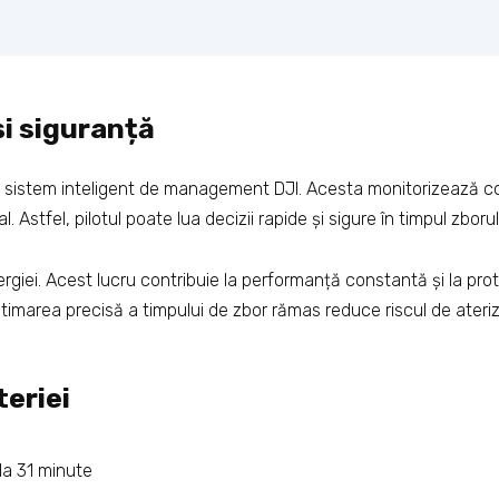
i siguranță
 sistem inteligent de management DJI. Acesta monitorizează con
. Astfel, pilotul poate lua decizii rapide și sigure în timpul zborul
nergiei. Acest lucru contribuie la performanță constantă și la p
estimarea precisă a timpului de zbor rămas reduce riscul de ateri
teriei
a 31 minute