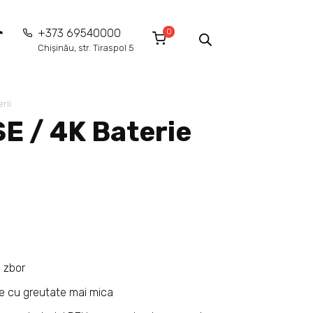
0
+373 69540000
Chișinău, str. Tiraspol 5
rii
SE / 4K Baterie
 zbor
e cu greutate mai mica