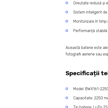
Greutate redusă și e
Sistem inteligent de
Monitorizare în timp 
Performanță stabilă 
Această baterie este aleg
fotografii aeriene sau ex
Specificații t
Model: BWX161-2250
Capacitate: 2250 m
Tip baterie: Li-Po 2S