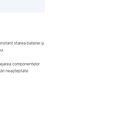
stant starea bateriei și
ui.
rotejarea componentelor
zări neașteptate.