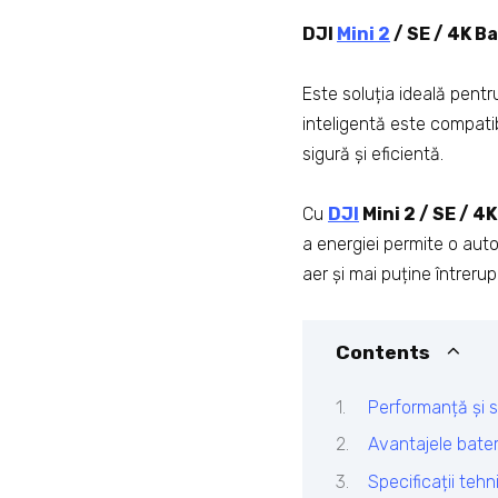
DJI
Mini 2
/ SE / 4K B
Este soluția ideală pentr
inteligentă este compatib
sigură și eficientă.
Cu
DJI
Mini 2 / SE / 4
a energiei permite o auto
aer și mai puține întrerupe
Contents
Performanță și 
Avantajele bater
Specificații tehn