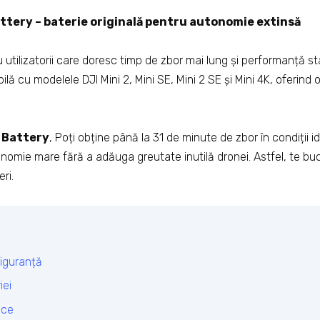
attery – baterie originală pentru autonomie extinsă
u utilizatorii care doresc timp de zbor mai lung și performanță s
ilă cu modelele DJI Mini 2, Mini SE, Mini 2 SE și Mini 4K, oferind
K Battery
, Poți obține până la 31 de minute de zbor în condiții i
nomie mare fără a adăuga greutate inutilă dronei. Astfel, te buc
ri.
siguranță
iei
ice