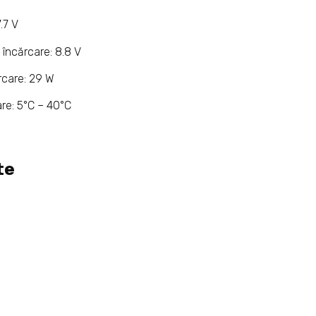
.7 V
încărcare: 8.8 V
rcare: 29 W
re: 5°C – 40°C
te