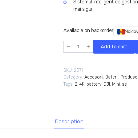
Sistemul inteligent de gestion
mai sigur
Available on backorder
Moldov
Add to cart
SKU:
2571
Category:
Accesorii
,
Baterii
,
Produse
Tags:
2
,
4K
,
battery
,
DJI
,
Mini
,
se
Description