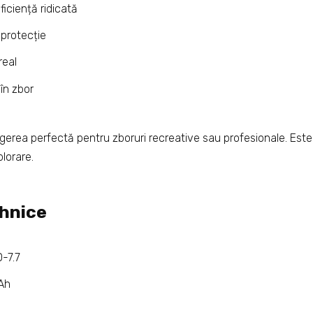
ficiență ridicată
 protecție
real
în zbor
erea perfectă pentru zboruri recreative sau profesionale. Este i
plorare.
ehnice
-7.7
Ah