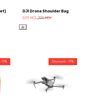
et)
DJI Drone Shoulder Bag
Add to cart
599
MDL
700
MDL
 -17%
Discount -17%