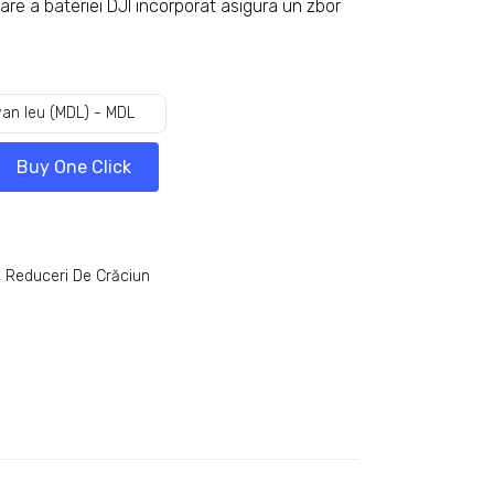
are a bateriei DJI incorporat asigura un zbor
an leu (MDL) - MDL
Buy One Click
,
‎Reduceri De Crăciun