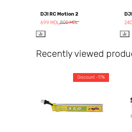
DJI RC Motion 2
DJ
Add to cart
699
MDL
800
MDL
24
Recently viewed produ
Discount -17%