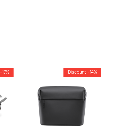
 -17%
Discount -14%