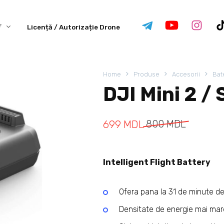
Licență / Autorizație Drone
Home
Produse
Accesorii
Bate
DJI Mini 2 / 
699
MDL
800
MDL
Intelligent Flight Battery
Ofera pana la 31 de minute de
Densitate de energie mai mar