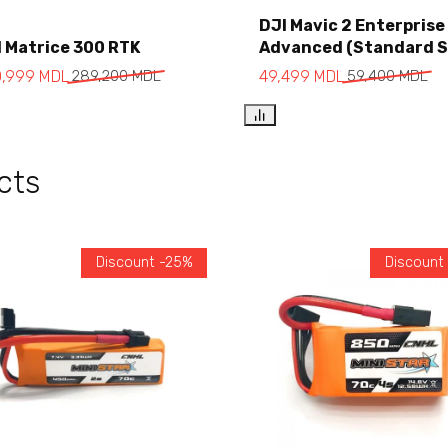
DJI Mavic 2 Enterprise
I Matrice 300 RTK
Advanced (Standard S
Add to cart
Add to cart
0,999
MDL
289,200
MDL
49,499
MDL
59,400
MDL
cts
Discount -25%
Discount