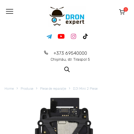
0
+373 69540000
Chișinău, str. Tiraspol 5
Home
Produse
Piese de reparație
DJI Mini 2 Piese