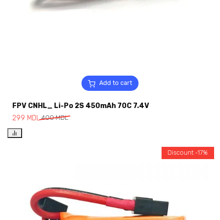
Add to cart
FPV CNHL_ Li-Po 2S 450mAh 70C 7.4V
299
MDL
400
MDL
Discount -17%