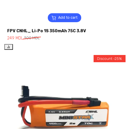
Add to cart
FPV CNHL_ Li-Po 1S 350mAh 75C 3.8V
249
MDL
300
MDL
Discount -25%