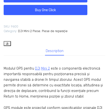
Buy One Click
SKU:
9600
Category:
DJI Mini 2 Piese
,
Piese de reparație
Description
Modulul GPS pentru
DJI
Mini 2
este o componentă electronică
importantă responsabilă pentru poziționarea precisă și
navigarea stabilă a dronei în timpul zborului. Acest GPS modul
permite dronei să determine cu exactitate locația, altitudinea și
direcția de deplasare, contribuind la funcții esențiale precum
Return to Home, menținerea poziției și zborul stabil.
GPS module este proiectat conform specificațiilor originale DJI