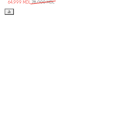
64,999
MDL
78,000
MDL