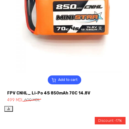
Add to cart
FPV CNHL_ Li-Po 4S 850mAh 70C 14.8V
499
MDL
600
MDL
Discount -17%