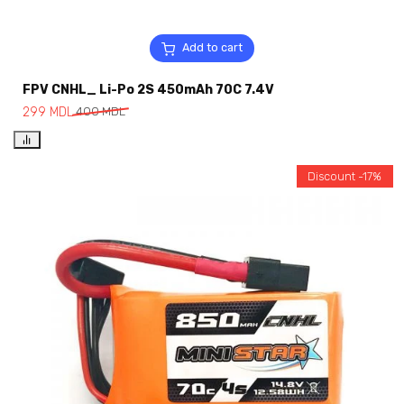
Add to cart
FPV CNHL_ Li-Po 2S 450mAh 70C 7.4V
299
MDL
400
MDL
Discount -17%