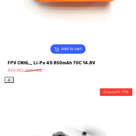
Add to cart
FPV CNHL_ Li-Po 4S 850mAh 70C 14.8V
499
MDL
600
MDL
Discount -17%