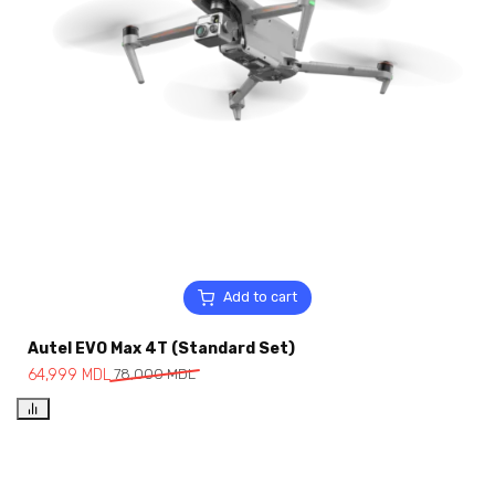
Add to cart
Autel EVO Max 4T (Standard Set)
64,999
MDL
78,000
MDL