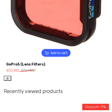
Add to cart
GoPro5 (Lens Filters)
400
MDL
500
MDL
Recently viewed products
Discount -17%