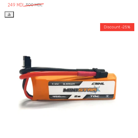
249
MDL
300
MDL
Discount -25%