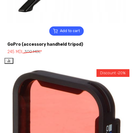
Add to cart
GoPro (accessory handheld tripod)
245
MDL
300
MDL
Discount -20%