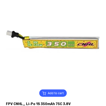
Add to cart
FPV CNHL_ Li-Po 1S 350mAh 75C 3.8V