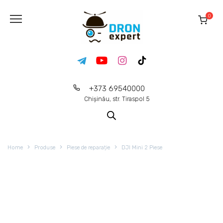
0
+373 69540000
Chișinău, str. Tiraspol 5
Home
Produse
Piese de reparație
DJI Mini 2 Piese