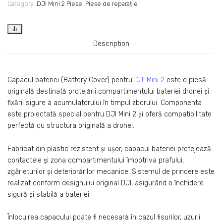
Category:
DJI Mini 2 Piese
,
Piese de reparație
Description
Capacul bateriei (Battery Cover) pentru
DJI
Mini 2
este o piesă
originală destinată protejării compartimentului bateriei dronei și
fixării sigure a acumulatorului în timpul zborului. Componenta
este proiectată special pentru DJI Mini 2 și oferă compatibilitate
perfectă cu structura originală a dronei.
Fabricat din plastic rezistent și ușor, capacul bateriei protejează
contactele și zona compartimentului împotriva prafului,
zgârieturilor și deteriorărilor mecanice. Sistemul de prindere este
realizat conform designului original DJI, asigurând o închidere
sigură și stabilă a bateriei.
Înlocuirea capacului poate fi necesară în cazul fisurilor, uzurii