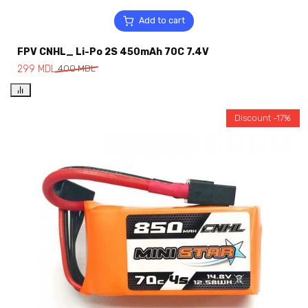
Add to cart
FPV CNHL_ Li-Po 2S 450mAh 70C 7.4V
299
MDL
400
MDL
Discount -17%