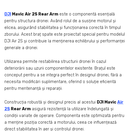
DJI
Mavic Air 2S Rear Arm
este o componentă esențială
pentru structura dronei. Având rolul de a susține motorul și
elicea, asigurând stabilitatea și funcționarea corectă în timpul
zborului. Acest braț spate este proiectat special pentru modelul
DJI Air 2S și contribuie la menținerea echilibrului și performanței
generale a dronei.
Utilizarea permite restabilirea structurii dronei în cazul
deteriorării sau uzurii componentelor existente. Brațul este
conceput pentru a se integra perfect în designul dronei, fără a
necesita modificări suplimentare, oferind o soluție eficientă
pentru mentenanță și reparații.
Construcția robustă și designul precis al acestui
DJI Mavic
Air
2S
Rear Arm
asigură rezistență la utilizare îndelungată și
condiții variate de operare. Componenta este optimizată pentru
a menține poziția corectă a motorului, ceea ce influențează
direct stabilitatea în aer și controlul dronei.