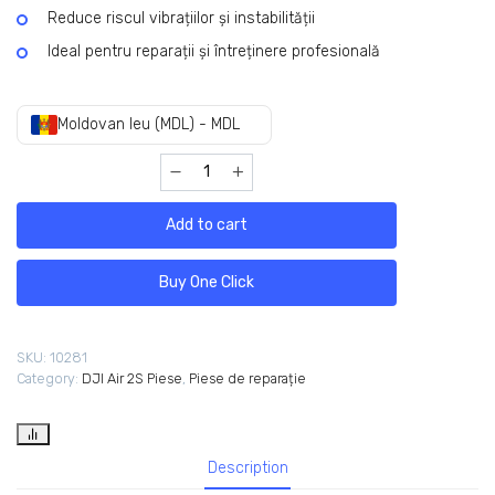
Reduce riscul vibrațiilor și instabilității
Ideal pentru reparații și întreținere profesională
Moldovan leu (MDL) - MDL
Add to cart
Buy One Click
SKU:
10281
Category:
DJI Air 2S Piese
,
Piese de reparație
Description