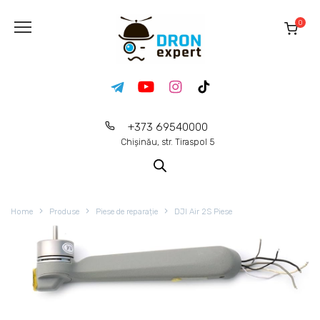
0
+373 69540000
Chișinău, str. Tiraspol 5
Home
Produse
Piese de reparație
DJI Air 2S Piese