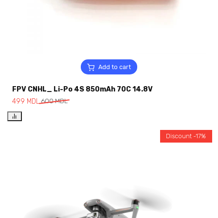
Add to cart
FPV CNHL_ Li-Po 4S 850mAh 70C 14.8V
499
MDL
600
MDL
Discount -17%