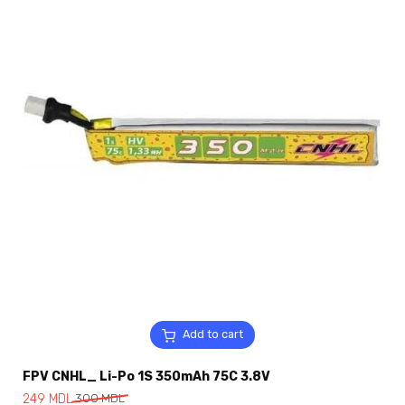
Add to cart
FPV CNHL_ Li-Po 1S 350mAh 75C 3.8V
249
MDL
300
MDL