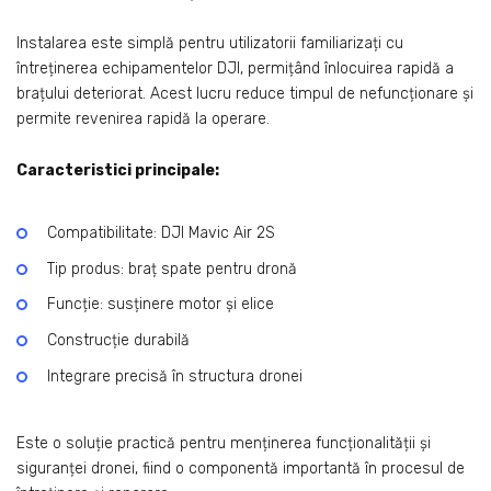
Instalarea este simplă pentru utilizatorii familiarizați cu
întreținerea echipamentelor DJI, permițând înlocuirea rapidă a
brațului deteriorat. Acest lucru reduce timpul de nefuncționare și
permite revenirea rapidă la operare.
Caracteristici principale:
Compatibilitate: DJI Mavic Air 2S
Tip produs: braț spate pentru dronă
Funcție: susținere motor și elice
Construcție durabilă
Integrare precisă în structura dronei
Este o soluție practică pentru menținerea funcționalității și
siguranței dronei, fiind o componentă importantă în procesul de