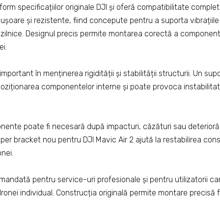
orm specificațiilor originale DJI și oferă compatibilitate comple
 ușoare și rezistente, fiind concepute pentru a suporta vibrațiile ș
ării zilnice. Designul precis permite montarea corectă a component
ei.
mportant în menținerea rigidității și stabilității structurii. Un sup
ziționarea componentelor interne și poate provoca instabilita
nente poate fi necesară după impacturi, căzături sau deteriorăr
per bracket nou pentru DJI Mavic Air 2 ajută la restabilirea constr
nei.
andată pentru service-uri profesionale și pentru utilizatorii c
 dronei individual. Construcția originală permite montare precisă 