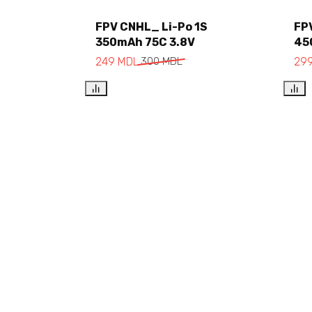
FPV CNHL_ Li-Po 1S
FP
350mAh 75C 3.8V
45
Add to cart
249
MDL
300
MDL
29