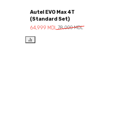
Autel EVO Max 4T
(Standard Set)
Add to cart
64,999
MDL
78,000
MDL