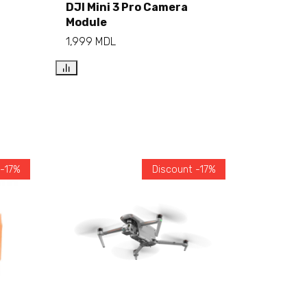
DJI Mini 3 Pro Camera
Add to cart
Module
1,999
MDL
 -17%
Discount -17%