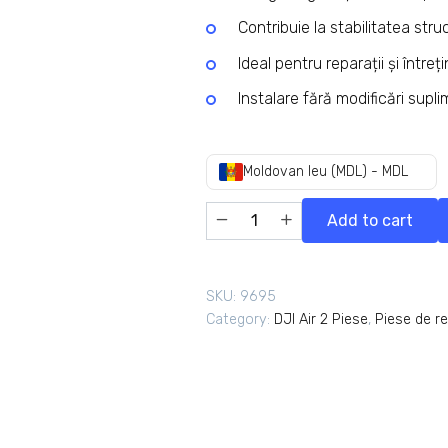
Contribuie la stabilitatea struc
Ideal pentru reparații și întreț
Instalare fără modificări supl
Moldovan leu (MDL) - MDL
Add to cart
SKU:
9695
Category:
DJI Air 2 Piese
,
Piese de re