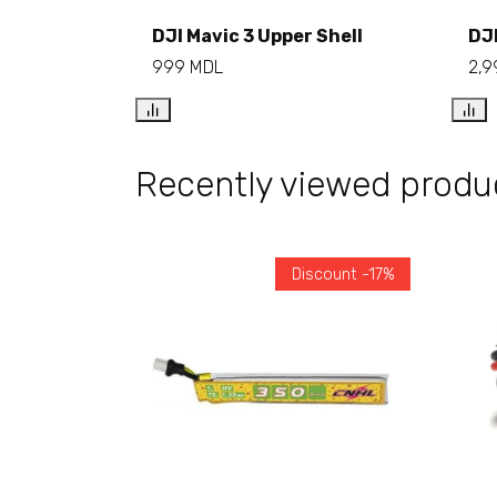
DJI Mavic 3 Upper Shell
DJI
Add to cart
999
MDL
2,
Recently viewed produ
Discount -17%