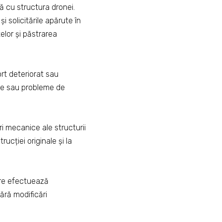
tă cu structura dronei.
i solicitările apărute în
elor și păstrarea
ort deteriorat sau
te sau probleme de
i mecanice ale structurii
ucției originale și la
are efectuează
fără modificări