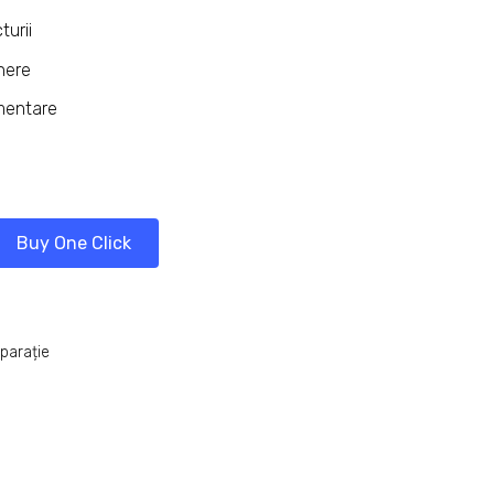
turii
inere
imentare
Buy One Click
parație