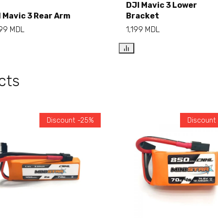
DJI Mavic 3 Lower
 Mavic 3 Rear Arm
Bracket
Add to cart
Add to cart
999
MDL
1,199
MDL
cts
Discount -25%
Discount