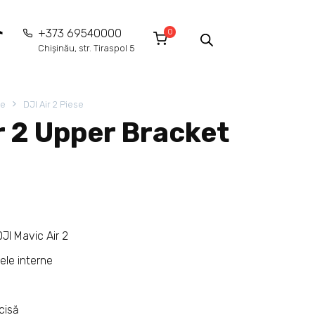
0
+373 69540000
Chișinău, str. Tiraspol 5
ie
DJI Air 2 Piese
r 2 Upper Bracket
JI Mavic Air 2
ele interne
cisă