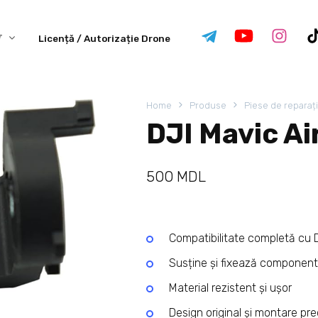
Licență / Autorizație Drone
Home
Produse
Piese de reparaț
DJI Mavic Ai
500
MDL
Compatibilitate completă cu D
Susține și fixează component
Material rezistent și ușor
Design original și montare pre