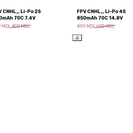
V CNHL_ Li-Po 2S
FPV CNHL_ Li-Po 4S
0mAh 70C 7.4V
850mAh 70C 14.8V
Add to cart
Add to cart
9
MDL
400
MDL
499
MDL
600
MDL