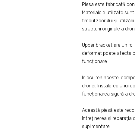
Piesa este fabricată conf
Materialele utilizate sunt
timpul zborului și utiliz
structurii originale a dron
Upper bracket are un rol i
deformat poate afecta po
funcționare.
Înlocuirea acestei compo
dronei. Instalarea unui up
funcționarea sigură a dro
Această piesă este recom
întreținerea și reparația
suplimentare.