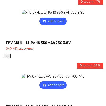
Discount -17%
Add to cart
FPV CNHL_ Li-Po 1S 350mAh 75C 3.8V
249
MDL
300
MDL
Discount -25%
Add to cart