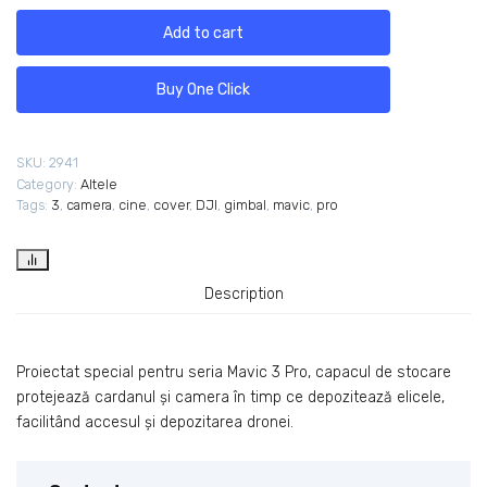
Add to cart
Buy One Click
SKU:
2941
Category:
Altele
Tags:
3
,
camera
,
cine
,
cover
,
DJI
,
gimbal
,
mavic
,
pro
Description
Proiectat special pentru seria Mavic 3 Pro, capacul de stocare
protejează cardanul și camera în timp ce depozitează elicele,
facilitând accesul și depozitarea dronei.