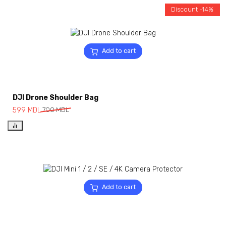
Discount -14%
Add to cart
DJI Drone Shoulder Bag
599
MDL
700
MDL
Add to cart