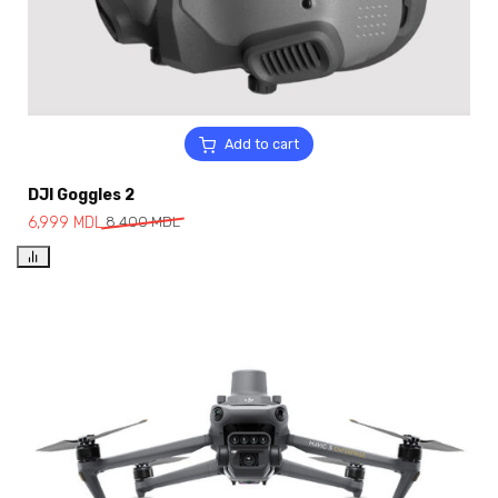
Add to cart
DJI Goggles 2
6,999
MDL
8,400
MDL