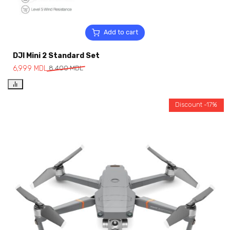
Add to cart
DJI Mini 2 Standard Set
6,999
MDL
8,400
MDL
Discount -17%