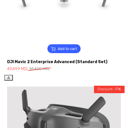
Add to cart
DJI Mavic 2 Enterprise Advanced (Standard Set)
49,499
MDL
59,400
MDL
Discount -17%