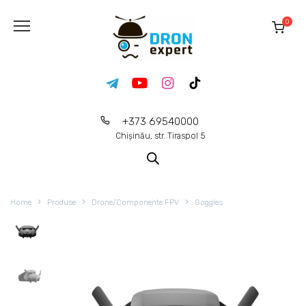
0
+373 69540000
Chișinău, str. Tiraspol 5
Home
Produse
Drone/Componente FPV
Goggles