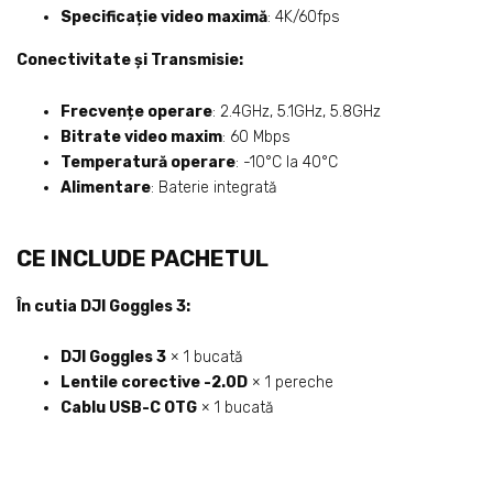
Specificație video maximă
: 4K/60fps
Conectivitate și Transmisie:
Frecvențe operare
: 2.4GHz, 5.1GHz, 5.8GHz
Bitrate video maxim
: 60 Mbps
Temperatură operare
: -10°C la 40°C
Alimentare
: Baterie integrată
CE INCLUDE PACHETUL
În cutia DJI Goggles 3:
DJI Goggles 3
× 1 bucată
Lentile corective -2.0D
× 1 pereche
Cablu USB-C OTG
× 1 bucată