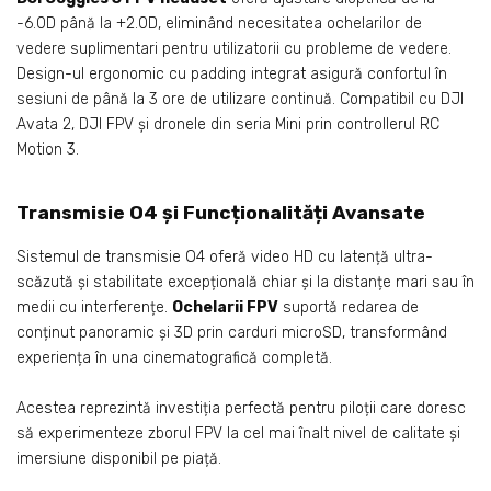
-6.0D până la +2.0D, eliminând necesitatea ochelarilor de
vedere suplimentari pentru utilizatorii cu probleme de vedere.
Design-ul ergonomic cu padding integrat asigură confortul în
sesiuni de până la 3 ore de utilizare continuă. Compatibil cu DJI
Avata 2, DJI FPV și dronele din seria Mini prin controllerul RC
Motion 3.
Transmisie O4 și Funcționalități Avansate
Sistemul de transmisie O4 oferă video HD cu latență ultra-
scăzută și stabilitate excepțională chiar și la distanțe mari sau în
medii cu interferențe.
Ochelarii FPV
suportă redarea de
conținut panoramic și 3D prin carduri microSD, transformând
experiența în una cinematografică completă.
Acestea reprezintă investiția perfectă pentru piloții care doresc
să experimenteze zborul FPV la cel mai înalt nivel de calitate și
imersiune disponibil pe piață.