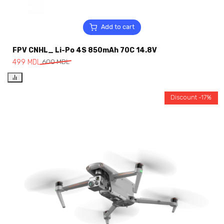
Add to cart
FPV CNHL_ Li-Po 4S 850mAh 70C 14.8V
499
MDL
600
MDL
Discount -17%