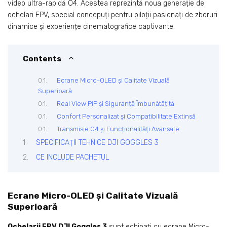
video ultra-rapidă O4. Acestea reprezintă noua generație de
ochelari FPV, special concepuți pentru piloții pasionați de zboruri
dinamice și experiențe cinematografice captivante.
Contents
Ecrane Micro-OLED și Calitate Vizuală
Superioară
Real View PiP și Siguranță Îmbunătățită
Confort Personalizat și Compatibilitate Extinsă
Transmisie O4 și Funcționalități Avansate
SPECIFICAȚII TEHNICE DJI GOGGLES 3
CE INCLUDE PACHETUL
Ecrane Micro-OLED și Calitate Vizuală
Superioară
Ochelarii FPV DJI Goggles 3
sunt echipați cu ecrane Micro-