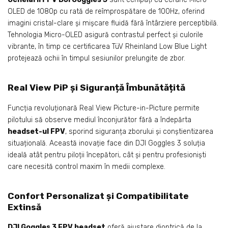
OLED de 1080p cu rată de reîmprospătare de 100Hz, oferind
imagini cristal-clare și mișcare fluidă fără întârziere perceptibilă.
Tehnologia Micro-OLED asigură contrastul perfect și culorile
vibrante, în timp ce certificarea TüV Rheinland Low Blue Light
protejează ochii în timpul sesiunilor prelungite de zbor.
Real View PiP și Siguranță Îmbunătățită
Funcția revoluționară Real View Picture-in-Picture permite
pilotului să observe mediul înconjurător fără a îndepărta
headset-ul FPV
, sporind siguranța zborului și conștientizarea
situațională. Această inovație face din DJI Goggles 3 soluția
ideală atât pentru piloții începători, cât și pentru profesioniști
care necesită control maxim în medii complexe.
Confort Personalizat și Compatibilitate
Extinsă
DJI Goggles 3 FPV headset
oferă ajustare dioptrică de la