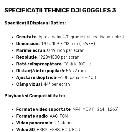
SPECIFICAȚII TEHNICE DJI GOGGLES 3
Specificații Display și Optics:
Greutate
: Aproximativ 470 grame (cu headband inclus)
Dimensiuni
: 170 × 109 × 112 mm (L×W×H)
Mărime ecran
: 0.49 inch per ecran
Rezoluție
: 1920×1080 per ecran
Rată reîmprospătare
: Până la 100 Hz
Distanță interpupilară
: 56-72 mm
Ajustare dioptrică
: -6.0D până la +2.0D
Câmp vizual
: 44° per ecran
Playback și Compatibilitate:
Formate video suportate
: MP4, MOV (H.264, H.265)
Formate audio
: AAC, PCM
Video panoramic
: 2D sferical
Video 3D
: HSBS, FSBS, HOU, FOU