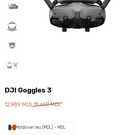
DJI Goggles 3
12,989
MDL
15,600
MDL
Moldovan leu (MDL) - MDL