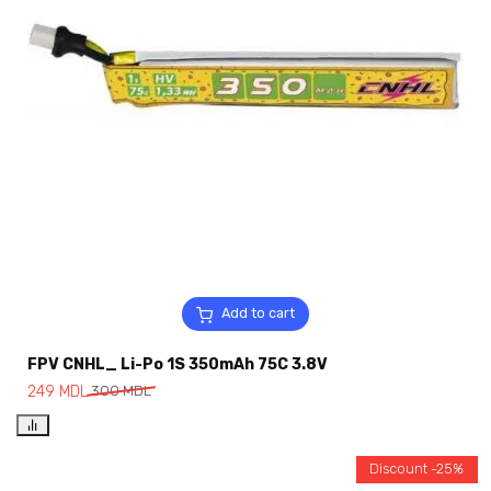
Add to cart
FPV CNHL_ Li-Po 1S 350mAh 75C 3.8V
249
MDL
300
MDL
Discount -25%