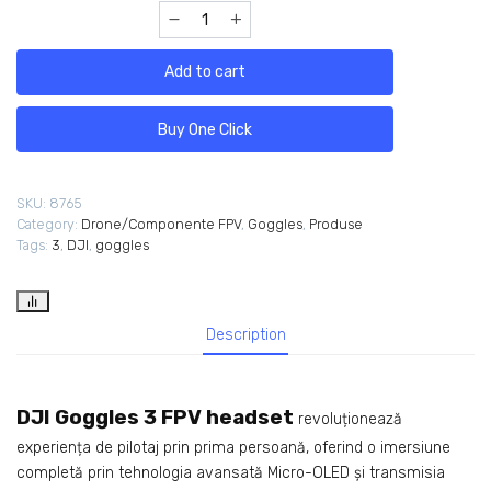
Add to cart
Buy One Click
SKU:
8765
Category:
Drone/Componente FPV
,
Goggles
,
Produse
Tags:
3
,
DJI
,
goggles
Description
DJI Goggles 3 FPV headset
revoluționează
experiența de pilotaj prin prima persoană, oferind o imersiune
completă prin tehnologia avansată Micro-OLED și transmisia