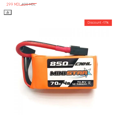
299
MDL
400
MDL
Discount -17%