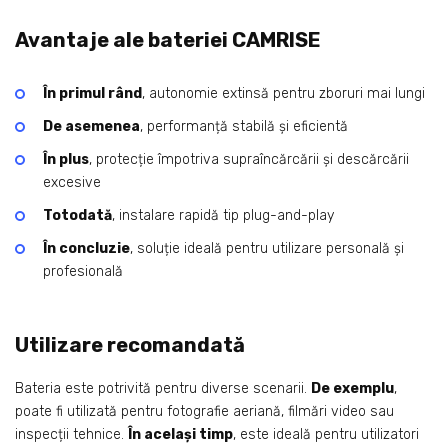
Avantaje ale bateriei CAMRISE
În primul rând
, autonomie extinsă pentru zboruri mai lungi
De asemenea
, performanță stabilă și eficientă
În plus
, protecție împotriva supraîncărcării și descărcării
excesive
Totodată
, instalare rapidă tip plug-and-play
În concluzie
, soluție ideală pentru utilizare personală și
profesională
Utilizare recomandată
Bateria este potrivită pentru diverse scenarii.
De exemplu
,
poate fi utilizată pentru fotografie aeriană, filmări video sau
inspecții tehnice.
În același timp
, este ideală pentru utilizatori