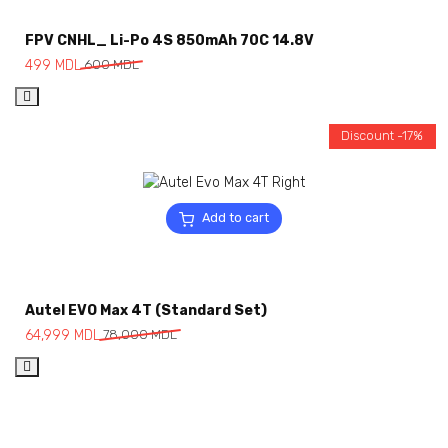
FPV CNHL_ Li-Po 4S 850mAh 70C 14.8V
499
MDL
600
MDL
Discount -17%
Add to cart
Autel EVO Max 4T (Standard Set)
64,999
MDL
78,000
MDL