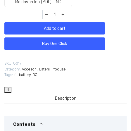
Moldovan leu (MDL) - MDL
Add to cart
Buy One Click
SKU:
8017
Category:
Accesorii
,
Baterii
,
Produse
Tags:
air
,
battery
,
DJI
Description
Contents