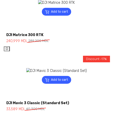
Add to cart
DJI Matrice 300 RTK
240,999
MDL
289,200
MDL
Discount -17%
Add to cart
DJI Mavic 3 Classic (Standard Set)
33,589
MDL
40,300
MDL