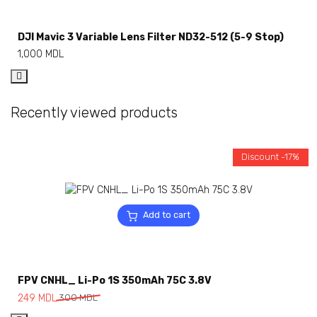
DJI Mavic 3 Variable Lens Filter ND32-512 (5-9 Stop)
1,000
MDL
Recently viewed products
Discount -17%
Add to cart
FPV CNHL_ Li-Po 1S 350mAh 75C 3.8V
249
MDL
300
MDL