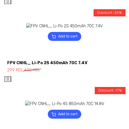
Discount -25%
Add to cart
FPV CNHL_ Li-Po 2S 450mAh 70C 7.4V
299
MDL
400
MDL
Discount -17%
Add to cart