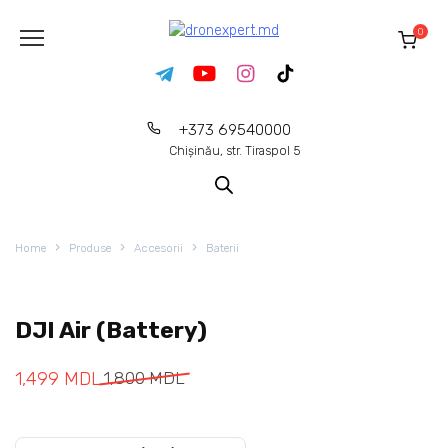
0
+373 69540000
Chișinău, str. Tiraspol 5
Home
Produse
Accesorii
Baterii
DJI Air (Battery)
1,499
MDL
1,800
MDL