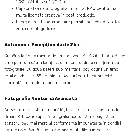
1080p/240fps și 4K/120fps.
Capacitatea de a fotografia în format RAW pentru mai
multă libertate creativă în post-producție.
Funcția Free Panorama care permite selecția flexibilă a
zonei de fotografiere.
Autonomie Excepțională de Zbor
Cu până la 45 de minute de timp de zbor, Air 3S îți oferă suficient
timp pentru a căuta locații. A compune cadrele și a-ți finaliza
fotografiile. Cu două baterii suplimentare, poți obține un timp
total de zbor de 135 de minute. Asigurându-te că nu vei fi
niciodată limitat de autonomia dronei.
Fotografia Nocturnă Avansată
Air 3S include sistem îmbunătățit de detectare a obstacolelor.
Smart RTH care suportă fotografia nocturnă mai sigură. Cu
senzorul său mai mare și performanța îmbunătățită în condiții
de lumină scăzută, această dronă poate filma imagini și