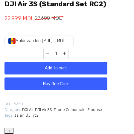
DJI Air 3S (Standard Set RC2)
22,999
MDL
27,600
MDL
Moldovan leu (MDL) - MDL
Add to cart
Buy One Click
SKU:
8650
Category:
DJI Air
,
DJI Air 3S
,
Drone Comerciale
,
Produse
Tags:
3s
,
air
,
DJI
,
rc2