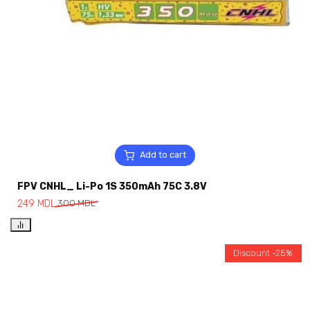
Add to cart
FPV CNHL_ Li-Po 1S 350mAh 75C 3.8V
249
MDL
300
MDL
Discount -25%