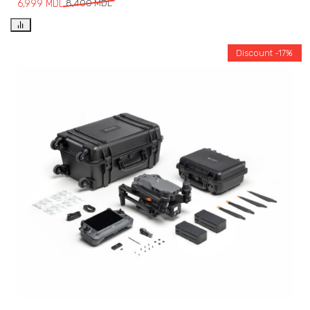
6,999
MDL
8,400
MDL
Discount -17%