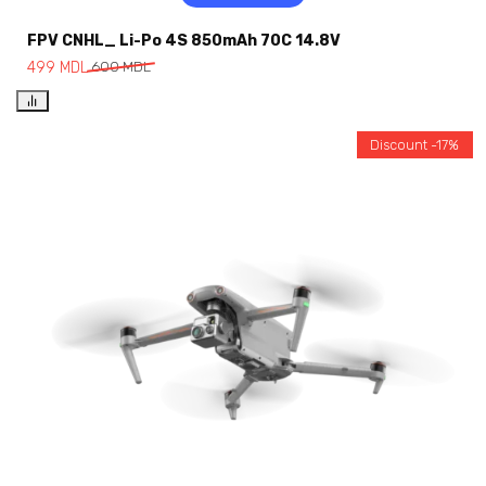
FPV CNHL_ Li-Po 4S 850mAh 70C 14.8V
499
MDL
600
MDL
Discount -17%