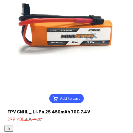
Add to cart
FPV CNHL_ Li-Po 2S 450mAh 70C 7.4V
299
MDL
400
MDL