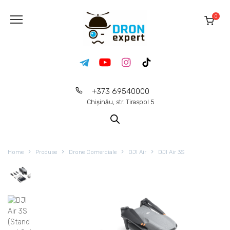
0
+373 69540000
Chișinău, str. Tiraspol 5
Home
Produse
Drone Comerciale
DJI Air
DJI Air 3S