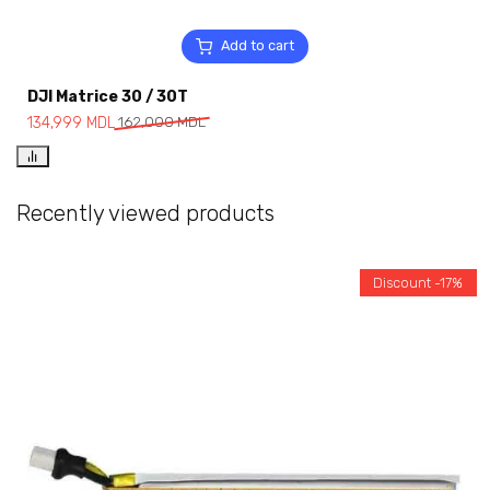
Add to cart
DJI Matrice 30 / 30T
134,999
MDL
162,000
MDL
Recently viewed products
Discount -17%