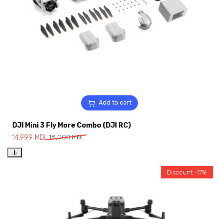
Add to cart
DJI Mini 3 Fly More Combo (DJI RC)
14,999
MDL
18,000
MDL
Discount -17%