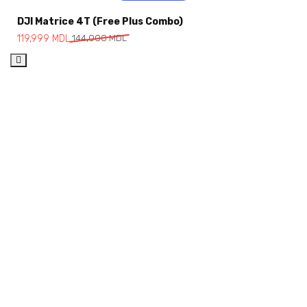
DJI Matrice 4T (Free Plus Combo)
119,999
MDL
144,000
MDL