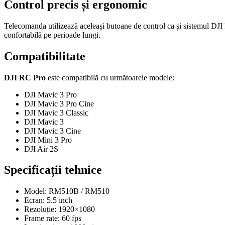
Control precis și ergonomic
Telecomanda utilizează aceleași butoane de control ca și sistemul DJ
confortabilă pe perioade lungi.
Compatibilitate
DJI RC Pro
este compatibilă cu următoarele modele:
DJI Mavic 3 Pro
DJI Mavic 3 Pro Cine
DJI Mavic 3 Classic
DJI Mavic 3
DJI Mavic 3 Cine
DJI Mini 3 Pro
DJI Air 2S
Specificații tehnice
Model: RM510B / RM510
Ecran: 5.5 inch
Rezoluție: 1920×1080
Frame rate: 60 fps