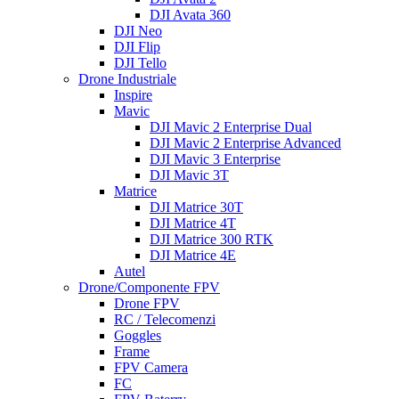
DJI Avata 360
DJI Neo
DJI Flip
DJI Tello
Drone Industriale
Inspire
Mavic
DJI Mavic 2 Enterprise Dual
DJI Mavic 2 Enterprise Advanced
DJI Mavic 3 Enterprise
DJI Mavic 3T
Matrice
DJI Matrice 30T
DJI Matrice 4T
DJI Matrice 300 RTK
DJI Matrice 4E
Autel
Drone/Componente FPV
Drone FPV
RC / Telecomenzi
Goggles
Frame
FPV Camera
FC