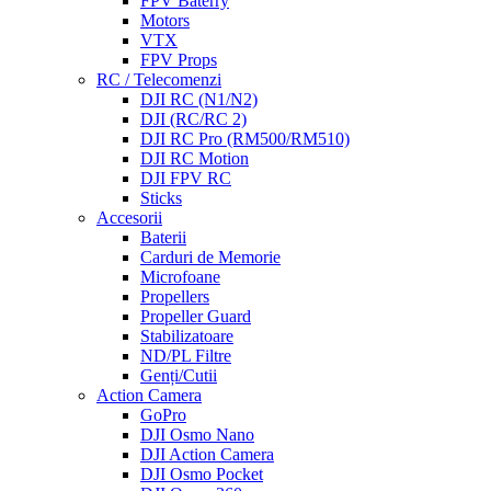
FPV Baterry
Motors
VTX
FPV Props
RC / Telecomenzi
DJI RC (N1/N2)
DJI (RC/RC 2)
DJI RC Pro (RM500/RM510)
DJI RC Motion
DJI FPV RC
Sticks
Accesorii
Baterii
Carduri de Memorie
Microfoane
Propellers
Propeller Guard
Stabilizatoare
ND/PL Filtre
Genți/Cutii
Action Camera
GoPro
DJI Osmo Nano
DJI Action Camera
DJI Osmo Pocket