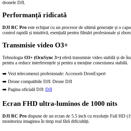
dronele DJI.
Performanță ridicată
DJI RC Pro
este echipat cu un procesor de ultimă generație și o cap
control rapidă și intuitivă, esențială pentru filmări profesionale și zbo
Transmisie video O3+
Tehnologia
O3+ (OcuSync 3+)
oferă transmisie video stabilă și de îna
pentru a reduce interferențele și pentru a menține conexiunea stabilă.
➡️ Vezi telecomenzi profesionale:
Accesorii DronExpert
➡️ Drone compatibile DJI:
Drone DJI
➡️ Pagina oficială DJI:
DJI
Ecran FHD ultra-luminos de 1000 nits
DJI RC Pro
dispune de un ecran de 5.5 inch cu rezoluție Full HD 
monitoriza imaginea în timp real fără dificultăți.