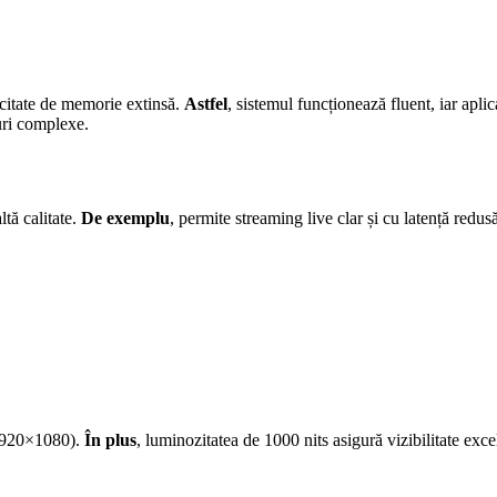
acitate de memorie extinsă.
Astfel
, sistemul funcționează fluent, iar aplica
ruri complexe.
ltă calitate.
De exemplu
, permite streaming live clar și cu latență redusă
(1920×1080).
În plus
, luminozitatea de 1000 nits asigură vizibilitate exce