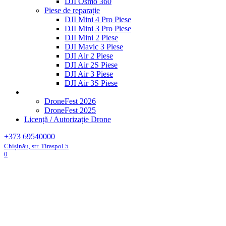
DJI Osmo 360
Piese de reparație
DJI Mini 4 Pro Piese
DJI Mini 3 Pro Piese
DJI Mini 2 Piese
DJI Mavic 3 Piese
DJI Air 2 Piese
DJI Air 2S Piese
DJI Air 3 Piese
DJI Air 3S Piese
DroneFest 2026
DroneFest 2025
Licență / Autorizație Drone
+373 69540000
Chișinău, str. Tiraspol 5
0