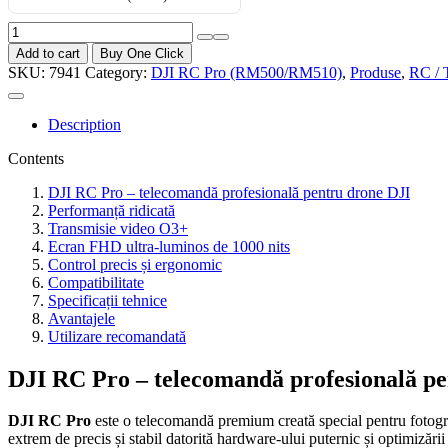
Add to cart
Buy One Click
SKU:
7941
Category:
DJI RC Pro (RM500/RM510)
,
Produse
,
RC / 
Description
Contents
DJI RC Pro – telecomandă profesională pentru drone DJI
Performanță ridicată
Transmisie video O3+
Ecran FHD ultra-luminos de 1000 nits
Control precis și ergonomic
Compatibilitate
Specificații tehnice
Avantajele
Utilizare recomandată
DJI RC Pro – telecomandă profesională pe
DJI RC Pro
este o telecomandă premium creată special pentru fotogra
extrem de precis și stabil datorită hardware-ului puternic și optimizări