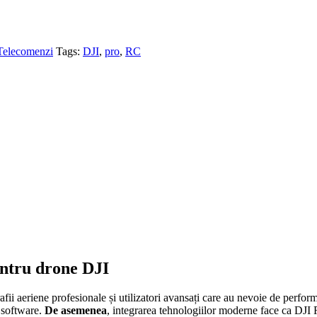
Telecomenzi
Tags:
DJI
,
pro
,
RC
ntru drone DJI
fii aeriene profesionale și utilizatori avansați care au nevoie de perf
i software.
De asemenea
, integrarea tehnologiilor moderne face ca DJI 