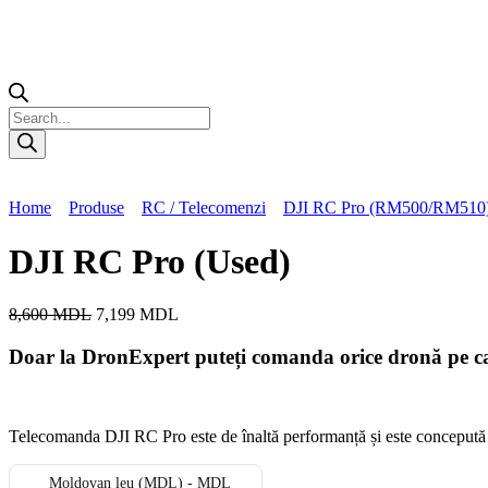
Home
Produse
RC / Telecomenzi
DJI RC Pro (RM500/RM510
DJI RC Pro (Used)
8,600
MDL
7,199
MDL
Doar la DronExpert puteți comanda orice dronă pe car
Telecomanda DJI RC Pro este de înaltă performanță și este concepută p
Moldovan leu (MDL) - MDL