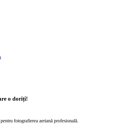
)
e o doriți!
entru fotografierea aeriană profesională.