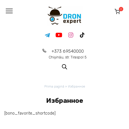
0
+373 69540000
Chișinău, str. Tiraspol 5
Prima pagină
»
Избранное
Избранное
[bono_favorite_shortcode]