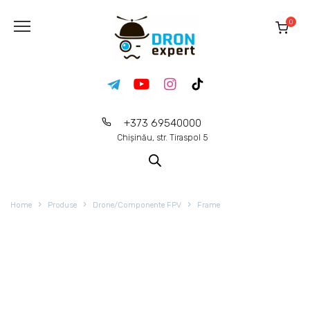
0
+373 69540000
Chișinău, str. Tiraspol 5
Home
Produse
Drone/Componente FPV
Frame