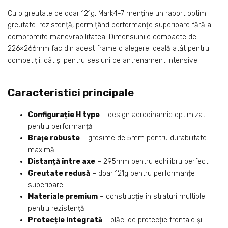
Cu o greutate de doar 121g, Mark4-7 menține un raport optim
greutate-rezistență, permițând performanțe superioare fără a
compromite manevrabilitatea. Dimensiunile compacte de
226×266mm fac din acest frame o alegere ideală atât pentru
competiții, cât și pentru sesiuni de antrenament intensive.
Caracteristici principale
Configurație H type
– design aerodinamic optimizat
pentru performanță
Braţe robuste
– grosime de 5mm pentru durabilitate
maximă
Distanță între axe
– 295mm pentru echilibru perfect
Greutate redusă
– doar 121g pentru performanțe
superioare
Materiale premium
– construcție în straturi multiple
pentru rezistență
Protecție integrată
– plăci de protecție frontale și