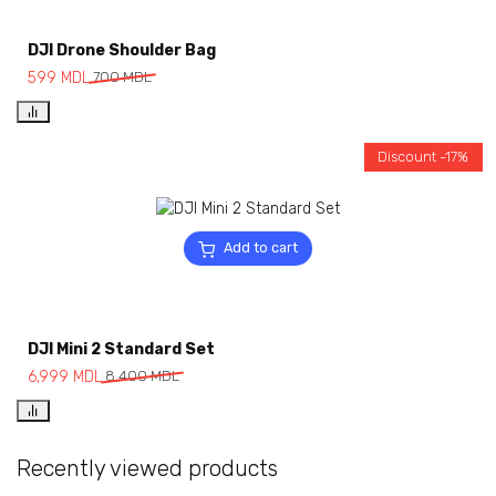
DJI Drone Shoulder Bag
599
MDL
700
MDL
Discount -17%
Add to cart
DJI Mini 2 Standard Set
6,999
MDL
8,400
MDL
Recently viewed products