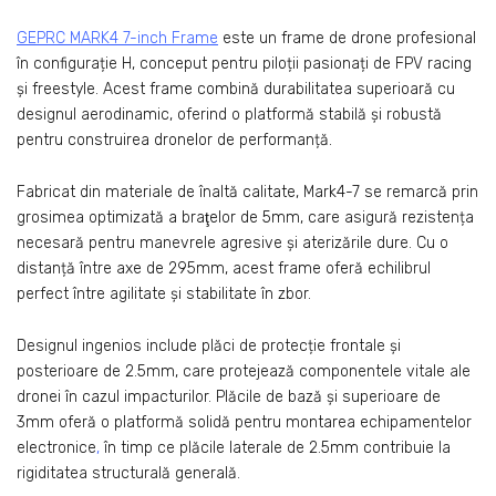
GEPRC MARK4 7-inch Frame
este un frame de drone profesional
în configurație H, conceput pentru piloții pasionați de FPV racing
și freestyle. Acest frame combină durabilitatea superioară cu
designul aerodinamic, oferind o platformă stabilă și robustă
pentru construirea dronelor de performanță.
Fabricat din materiale de înaltă calitate, Mark4-7 se remarcă prin
grosimea optimizată a braţelor de 5mm, care asigură rezistența
necesară pentru manevrele agresive și aterizările dure. Cu o
distanță între axe de 295mm, acest frame oferă echilibrul
perfect între agilitate și stabilitate în zbor.
Designul ingenios include plăci de protecție frontale și
posterioare de 2.5mm, care protejează componentele vitale ale
dronei în cazul impacturilor. Plăcile de bază și superioare de
3mm oferă o platformă solidă pentru montarea echipamentelor
electronice
,
în timp ce plăcile laterale de 2.5mm contribuie la
rigiditatea structurală generală.