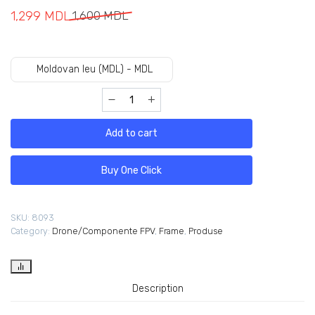
1,299
MDL
1,600
MDL
Moldovan leu (MDL) - MDL
Add to cart
Buy One Click
SKU:
8093
Category:
Drone/Componente FPV
,
Frame
,
Produse
Description