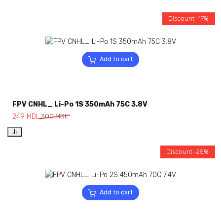
Discount -17%
Add to cart
FPV CNHL_ Li-Po 1S 350mAh 75C 3.8V
249
MDL
300
MDL
Discount -25%
Add to cart