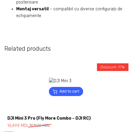
posterioare
Montaj versatil
– compatibil cu diverse configurații de
echipamente
Related products
Discount -17%
Add to cart
DJI Mini 3 Pro (Fly More Combo – DJI RC)
16,499
MDL
19,800
MDL