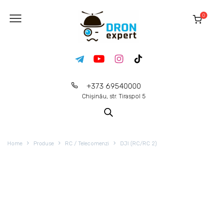
0
+373 69540000
Chișinău, str. Tiraspol 5
Home
Produse
RC / Telecomenzi
DJI (RC/RC 2)