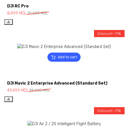
DJI RC Pro
8,499
MDL
10,200
MDL
Discount -17%
Add to cart
DJI Mavic 2 Enterprise Advanced (Standard Set)
49,499
MDL
59,400
MDL
Discount -17%