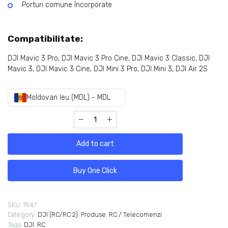
Porturi comune încorporate
Compatibilitate:
DJI Mavic 3 Pro, DJI Mavic 3 Pro Cine, DJI Mavic 3 Classic, DJI
Mavic 3, DJI Mavic 3 Cine, DJI Mini 3 Pro, DJI Mini 3, DJI Air 2S
Moldovan leu (MDL) - MDL
Add to cart
Buy One Click
SKU:
7947
Category:
DJI (RC/RC 2)
,
Produse
,
RC / Telecomenzi
Tags:
DJI
,
RC