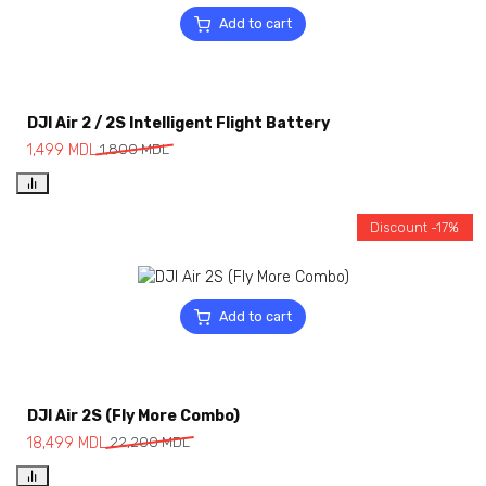
Add to cart
DJI Air 2 / 2S Intelligent Flight Battery
1,499
MDL
1,800
MDL
Discount -17%
Add to cart
DJI Air 2S (Fly More Combo)
18,499
MDL
22,200
MDL