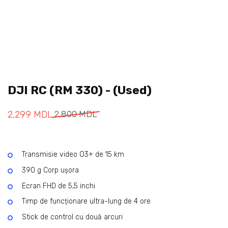
DJI RC (RM 330) - (Used)
2,299
MDL
2,800
MDL
Transmisie video O3+ de 15 km
390 g Corp ușora
Ecran FHD de 5,5 inchi
Timp de funcționare ultra-lung de 4 ore
Stick de control cu ​​două arcuri