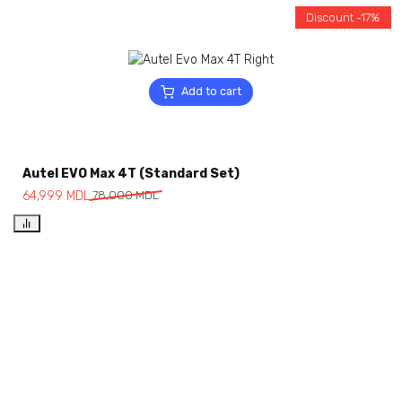
Discount -17%
Add to cart
Autel EVO Max 4T (Standard Set)
64,999
MDL
78,000
MDL