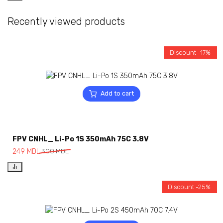
Recently viewed products
Discount -17%
Add to cart
FPV CNHL_ Li-Po 1S 350mAh 75C 3.8V
249
MDL
300
MDL
Discount -25%