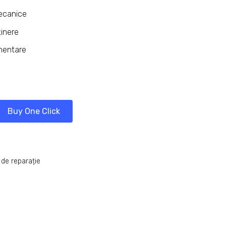
mecanice
ținere
imentare
Buy One Click
 de reparație