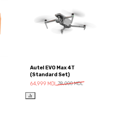
Autel EVO Max 4T
(Standard Set)
Add to cart
64,999
MDL
78,000
MDL