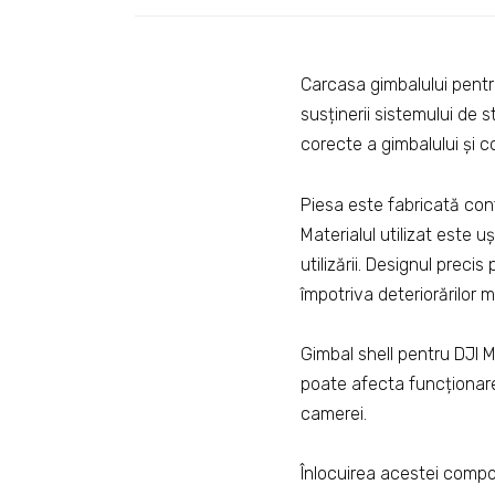
Carcasa gimbalului pentr
susținerii sistemului de s
corecte a gimbalului și co
Piesa este fabricată conf
Materialul utilizat este uș
utilizării. Designul pre
împotriva deteriorărilor 
Gimbal shell pentru DJI M
poate afecta funcționarea
camerei.
Înlocuirea acestei compon