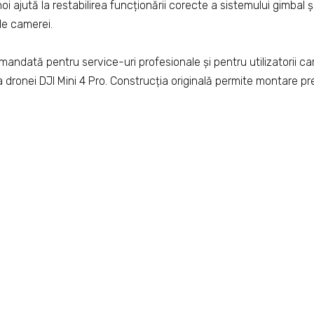
i ajută la restabilirea funcționării corecte a sistemului gimbal ș
le camerei.
andată pentru service-uri profesionale și pentru utilizatorii c
a dronei DJI Mini 4 Pro. Construcția originală permite montare pr