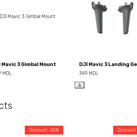
Add to cart
I Mavic 3 Gimbal Mount
DJI Mavic 3 Landing G
Add to cart
9
MDL
349
MDL
cts
Discount -25%
Discount