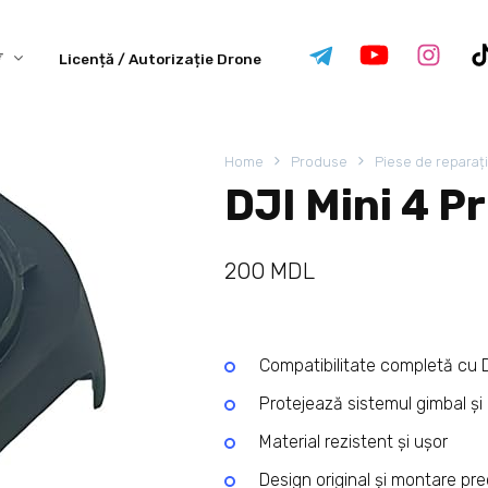
Licență / Autorizație Drone
Home
Produse
Piese de reparaț
DJI Mini 4 P
200
MDL
Compatibilitate completă cu D
Protejează sistemul gimbal ș
Material rezistent și ușor
Design original și montare pre