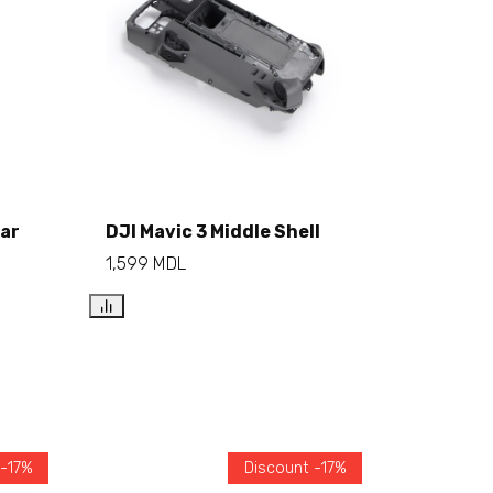
ear
DJI Mavic 3 Middle Shell
Add to cart
1,599
MDL
 -17%
Discount -17%