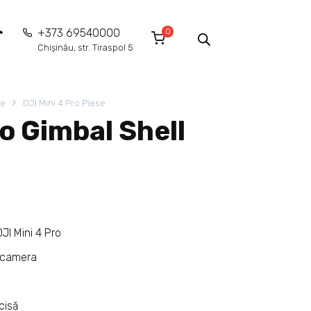
0
+373 69540000
Chișinău, str. Tiraspol 5
ie
DJI Mini 4 Pro Piese
ro Gimbal Shell
JI Mini 4 Pro
i camera
cisă