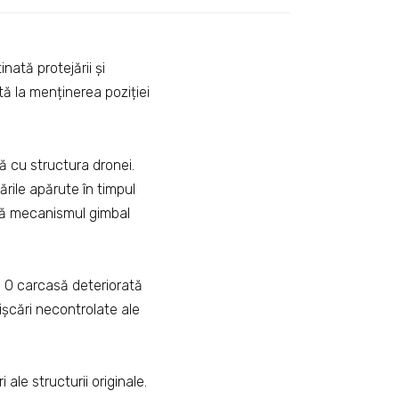
ată protejării și
ută la menținerea poziției
tă cu structura dronei.
tările apărute în timpul
ază mecanismul gimbal
i. O carcasă deteriorată
ișcări necontrolate ale
le structurii originale.