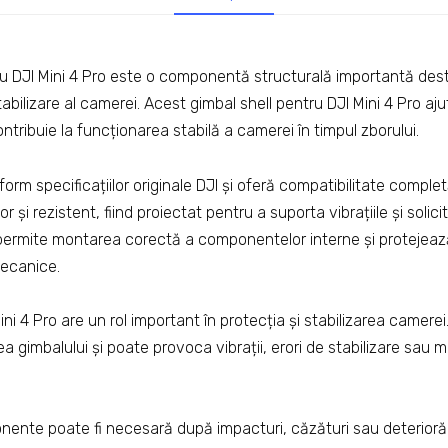
u DJI Mini 4 Pro este o componentă structurală importantă destin
tabilizare al camerei. Acest gimbal shell pentru DJI Mini 4 Pro aj
ntribuie la funcționarea stabilă a camerei în timpul zborului.
orm specificațiilor originale DJI și oferă compatibilitate comple
or și rezistent, fiind proiectat pentru a suporta vibrațiile și solici
cis permite montarea corectă a componentelor interne și proteje
mecanice.
ini 4 Pro are un rol important în protecția și stabilizarea camere
 gimbalului și poate provoca vibrații, erori de stabilizare sau m
ente poate fi necesară după impacturi, căzături sau deteriorări a