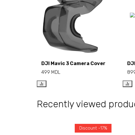
DJI Mavic 3 Camera Cover
DJ
499
MDL
89
Add to cart
Recently viewed produ
Discount -17%