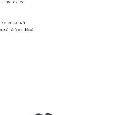
i la protejarea
are efectuează
ecisă fără modificări