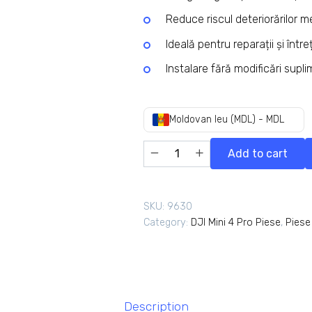
Reduce riscul deteriorărilor 
Ideală pentru reparații și între
Instalare fără modificări supl
Moldovan leu (MDL) - MDL
Add to cart
SKU:
9630
Category:
DJI Mini 4 Pro Piese
,
Piese
Description