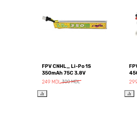
FPV CNHL_ Li-Po 1S
FP
350mAh 75C 3.8V
45
Add to cart
249
MDL
300
MDL
29