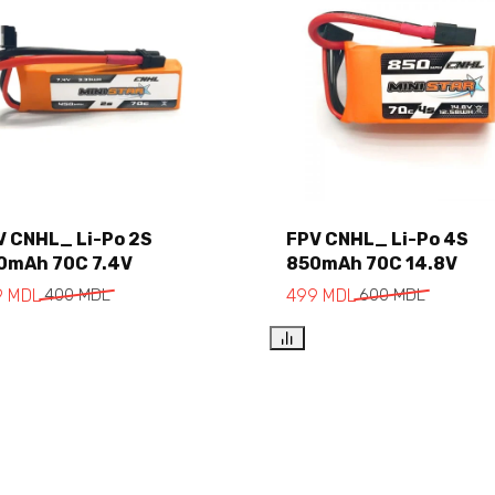
V CNHL_ Li-Po 2S
FPV CNHL_ Li-Po 4S
0mAh 70C 7.4V
850mAh 70C 14.8V
Add to cart
Add to cart
9
MDL
400
MDL
499
MDL
600
MDL