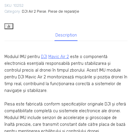
SKU:
10252
Category:
DJI Air 2 Piese
,
Piese de reparație
Description
Modulul IMU pentru
DJI
Mavic Air 2
este o componentă
electronică esențială responsabilă pentru stabilizarea și
controlul precis al dronei în timpul zborului. Acest IMU module
pentru DJI Mavic Air 2 monitorizează mișcările și poziția dronei în
timp real, contribuind la funcționarea corectă a sistemelor de
navigație și stabilizare.
Piesa este fabricată conform specificațiilor originale DJI și oferă
compatibilitate completă cu sistemele electronice ale dronei.
Modulul IMU include senzori de accelerație și giroscoape de
înaltă precizie, care transmit constant date către placa de bază
pentru menținerea echilibrului și controlului dronei.