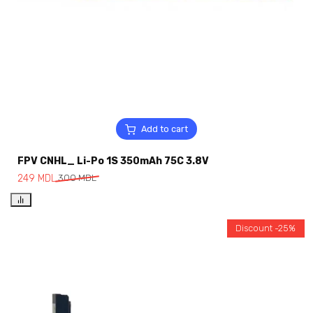
Add to cart
FPV CNHL_ Li-Po 1S 350mAh 75C 3.8V
249
MDL
300
MDL
Discount -25%