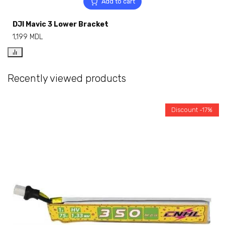
Add to cart
DJI Mavic 3 Lower Bracket
1,199
MDL
Recently viewed products
Discount -17%