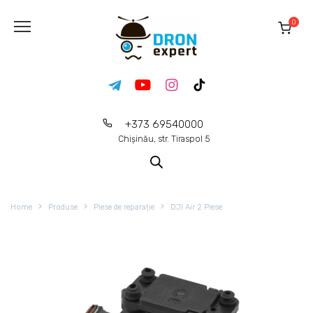
0
+373 69540000
Chișinău, str. Tiraspol 5
Home
Produse
Piese de reparație
DJI Air 2 Piese