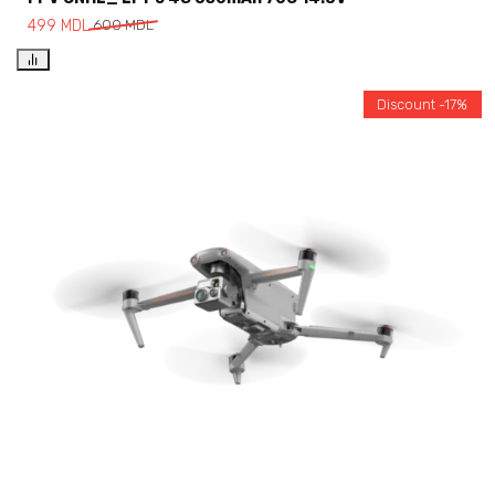
499
MDL
600
MDL
Discount -17%