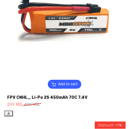
Add to cart
FPV CNHL_ Li-Po 2S 450mAh 70C 7.4V
299
MDL
400
MDL
Discount -17%