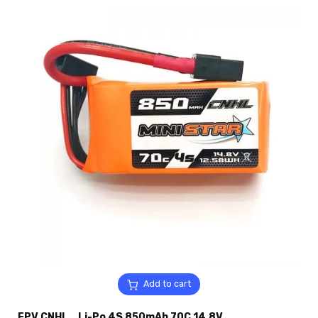
Add to cart
FPV CNHL_ Li-Po 4S 850mAh 70C 14.8V