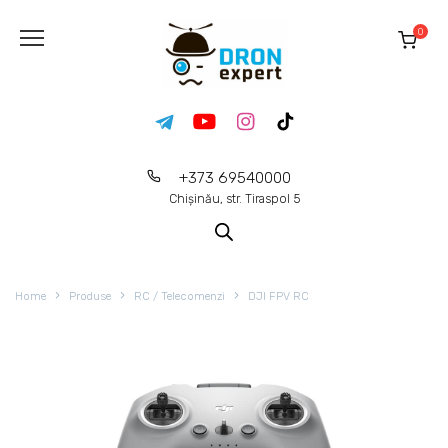
0
+373 69540000
Chișinău, str. Tiraspol 5
Home
Produse
RC / Telecomenzi
DJI FPV RC