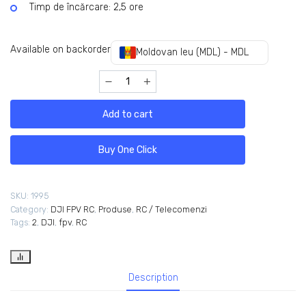
Timp de încărcare: 2,5 ore
Available on backorder
Moldovan leu (MDL) - MDL
Add to cart
Buy One Click
SKU:
1995
Category:
DJI FPV RC
,
Produse
,
RC / Telecomenzi
Tags:
2
,
DJI
,
fpv
,
RC
Description