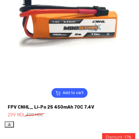
Add to cart
FPV CNHL_ Li-Po 2S 450mAh 70C 7.4V
299
MDL
400
MDL
Discount -17%