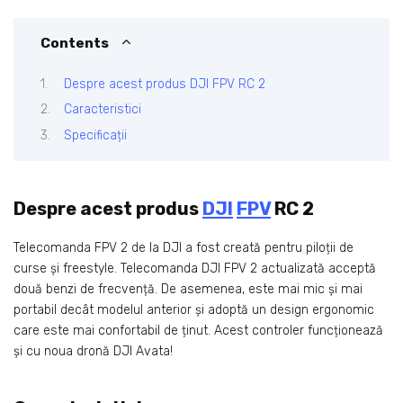
Contents
Despre acest produs DJI FPV RC 2
Caracteristici
Specificații
Despre acest produs
DJI
FPV
RC 2
Telecomanda FPV 2 de la DJI a fost creată pentru piloții de
curse și freestyle. Telecomanda DJI FPV 2 actualizată acceptă
două benzi de frecvență. De asemenea, este mai mic și mai
portabil decât modelul anterior și adoptă un design ergonomic
care este mai confortabil de ținut. Acest controler funcționează
și cu noua dronă DJI Avata!