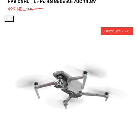
FPV CNHL_ Li-Po 4S 850mAh 70C 14.8V
499
MDL
600
MDL
Discount -17%