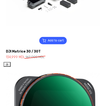
Add to cart
DJI Matrice 30 / 30T
134,999
MDL
162,000
MDL