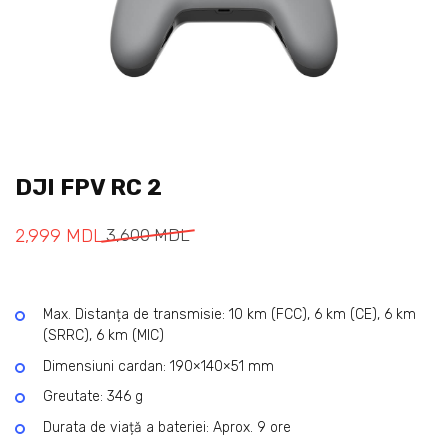
DJI FPV RC 2
2,999
MDL
3,600
MDL
Max.
Distanța de transmisie: 10 km (FCC), 6 km (CE), 6 km
(SRRC), 6 km (MIC)
Dimensiuni cardan: 190×140×51 mm
Greutate: 346 g
Durata de viață a bateriei: Aprox. 9 ore