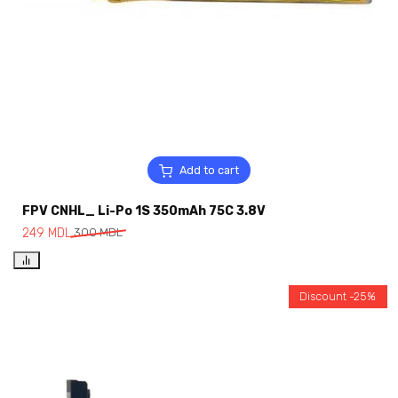
Add to cart
FPV CNHL_ Li-Po 1S 350mAh 75C 3.8V
249
MDL
300
MDL
Discount -25%