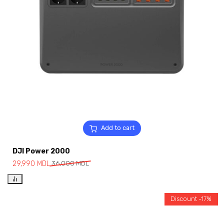
Add to cart
DJI Power 2000
29,990
MDL
36,000
MDL
Discount -17%