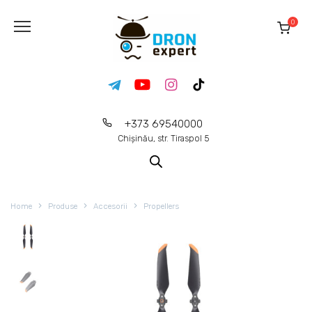
0
+373 69540000
Chișinău, str. Tiraspol 5
Home
Produse
Accesorii
Propellers