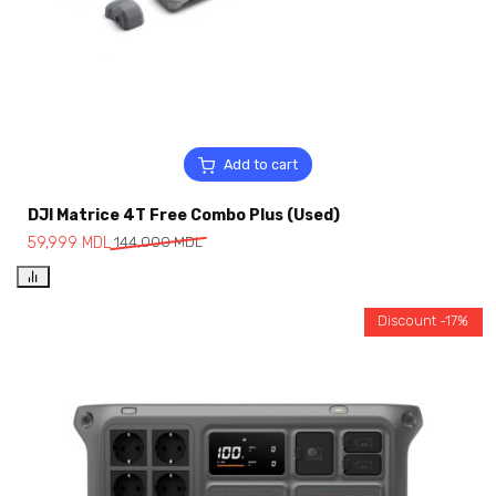
Add to cart
DJI Matrice 4T Free Combo Plus (Used)
59,999
MDL
144,000
MDL
Discount -17%