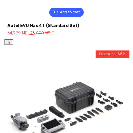
Add to cart
Autel EVO Max 4T (Standard Set)
64,999
MDL
78,000
MDL
Discount -58%