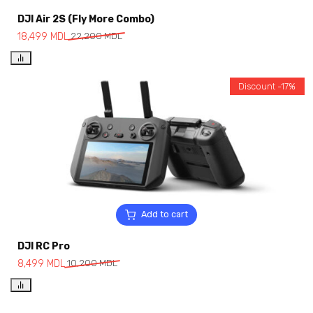
DJI Air 2S (Fly More Combo)
18,499
MDL
22,200
MDL
Discount -17%
Add to cart
DJI RC Pro
8,499
MDL
10,200
MDL