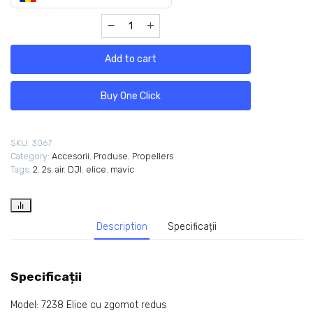
Add to cart
Buy One Click
SKU:
3067
Category:
Accesorii
,
Produse
,
Propellers
Tags:
2
,
2s
,
air
,
DJI
,
elice
,
mavic
Description
Specificații
Specificații
Model: 7238 Elice cu zgomot redus