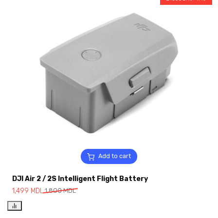
Add to cart
DJI Air 2 / 2S Intelligent Flight Battery
1,499
MDL
1,800
MDL